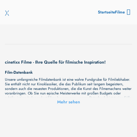
Startseite
Filme
cinetixx Filme - Ihre Quelle für filmische Inspiration!
Film-Datenbank
Unsere umfangreiche Filmdatenbank ist eine wahre Fundgrube für Filmliebhaber.
Sie enthält nicht nur Kinoklassiker, die das Publikum seit langem begeistern,
sondern auch die neuesten Produktionen, die die Kunst des Filmemachens weiter
voranbringen. Ob Sie nun epische Meisterwerke mit großen Budgets oder
subtile, intime Independent-Filme bevorzugen, unsere Datenbank bietet eine Fülle
Mehr sehen
von Inhalten, die Ihr Herz und Ihren Geist berühren werden. Beim Durchstöbern
unserer Angebote haben Sie die Möglichkeit, eine Vielzahl von Filmgenres zu
entdecken, von Dramen über Komödien und Horrorfilme bis hin zu Romanzen.
Auch die Erkundung verschiedener Regiestile kommt nicht zu kurz, von
klassischen Erzählungen bis hin zu Experimenten mit Form und Inhalt. Wir
wollen, dass unsere Plattform mehr ist als nur ein Ort, an dem man beliebte
Hollywood-Hits findet. Natürlich gibt es auch diese, aber darüber hinaus
bemühen wir uns, Meisterwerke des unabhängigen Kinos zu zeigen, die von den