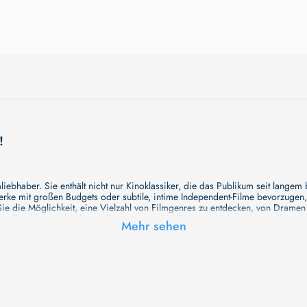
!
ebhaber. Sie enthält nicht nur Kinoklassiker, die das Publikum seit langem
e mit großen Budgets oder subtile, intime Independent-Filme bevorzugen, un
e die Möglichkeit, eine Vielzahl von Filmgenres zu entdecken, von Drame
en Erzählungen bis hin zu Experimenten mit Form und Inhalt. Wir wollen, das
Mehr sehen
inaus bemühen wir uns, Meisterwerke des unabhängigen Kinos zu zeigen, di
öglichkeiten für alle Filmliebhaber bietet. Wir laden Sie ein, unsere Datenb
deren Welt werden, die Sie erkunden können!
me laden wir Sie dazu ein, Informationen über Ihre Lieblingskünstler zu entd
aben. Von den größten Stars der Welt bis hin zu vielversprechenden Talente