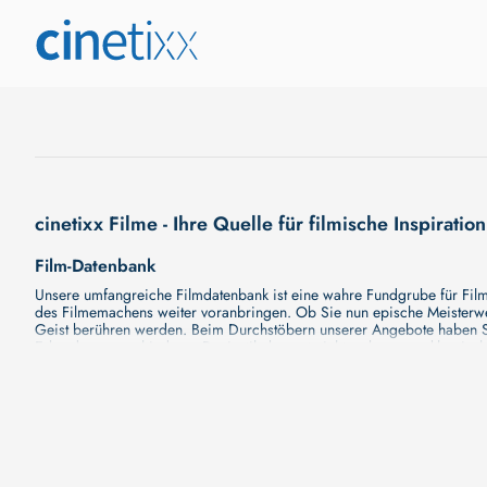
cinetixx Filme - Ihre Quelle für filmische Inspiration
Film-Datenbank
Unsere umfangreiche Filmdatenbank ist eine wahre Fundgrube für Filmli
des Filmemachens weiter voranbringen. Ob Sie nun epische Meisterwerk
Geist berühren werden. Beim Durchstöbern unserer Angebote haben Si
Erkundung verschiedener Regiestile kommt nicht zu kurz, von klassisch
Hollywood-Hits findet. Natürlich gibt es auch diese, aber darüber h
Grund ist cinetixx Filme ein Ort, der eine Fülle von Perspektiven und M
entdecken. Lassen Sie die Kinematographie zu einer noch faszinieren
Schauspieler-Datenbank
Schauspieler sind das Herz und die Seele eines Films. Bei cinetixx Fil
haben, mit wem sie gearbeitet haben und welche Rollen sie gespielt h