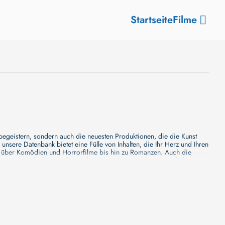
Startseite
Filme
 begeistern, sondern auch die neuesten Produktionen, die die Kunst
sere Datenbank bietet eine Fülle von Inhalten, die Ihr Herz und Ihren
n über Komödien und Horrorfilme bis hin zu Romanzen. Auch die
s unsere Plattform mehr ist als nur ein Ort, an dem man beliebte
e von den Mainstream-Medien oft nicht gewürdigt werden. Aus diesem
ank zu erforschen, neue Titel zu entdecken und versteckte Filmperlen zu
ecken. Bei uns finden Sie heraus, in welchen Filmen sie mitgewirkt
n - unsere Datenbank der Schauspieler ist umfangreich und wird