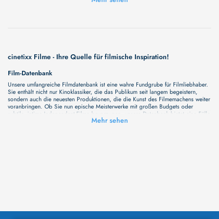
Rot oder blau?
cinetixx Filme - Ihre Quelle für filmische Inspiration!
Film-Datenbank
Unsere umfangreiche Filmdatenbank ist eine wahre Fundgrube für Filmliebhaber.
Sie enthält nicht nur Kinoklassiker, die das Publikum seit langem begeistern,
sondern auch die neuesten Produktionen, die die Kunst des Filmemachens weiter
voranbringen. Ob Sie nun epische Meisterwerke mit großen Budgets oder
subtile, intime Independent-Filme bevorzugen, unsere Datenbank bietet eine Fülle
Mehr sehen
von Inhalten, die Ihr Herz und Ihren Geist berühren werden. Beim Durchstöbern
unserer Angebote haben Sie die Möglichkeit, eine Vielzahl von Filmgenres zu
entdecken, von Dramen über Komödien und Horrorfilme bis hin zu Romanzen.
Auch die Erkundung verschiedener Regiestile kommt nicht zu kurz, von
klassischen Erzählungen bis hin zu Experimenten mit Form und Inhalt. Wir
wollen, dass unsere Plattform mehr ist als nur ein Ort, an dem man beliebte
Hollywood-Hits findet. Natürlich gibt es auch diese, aber darüber hinaus
bemühen wir uns, Meisterwerke des unabhängigen Kinos zu zeigen, die von den
Mainstream-Medien oft nicht gewürdigt werden. Aus diesem Grund ist cinetixx
Filme ein Ort, der eine Fülle von Perspektiven und Möglichkeiten für alle
Filmliebhaber bietet. Wir laden Sie ein, unsere Datenbank zu erforschen, neue
Titel zu entdecken und versteckte Filmperlen zu entdecken. Lassen Sie die
Kinematographie zu einer noch faszinierenderen Welt werden, die Sie erkunden
können!