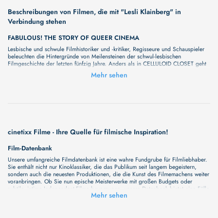
Beschreibungen von Filmen, die mit "Lesli Klainberg" in
Verbindung stehen
FABULOUS! THE STORY OF QUEER CINEMA
Lesbische und schwule Filmhistoriker und -kritiker, Regisseure und Schauspieler
beleuchten die Hintergründe von Meilensteinen der schwul-lesbischen
Filmgeschichte der letzten fünfzig Jahre. Anders als in CELLULOID CLOSET geht
es den Filmemacherinnen Lisa Ades und Lesli Klainberg nicht um die versteckte
Mehr sehen
Darstellung von Lesben und Schwulen in Hollywoodstreifen, sondern um
eindeutig queere Filme und die großartige Pionierarbeit unabhängiger
Filmemacher und -macherinnen. Unter anderem kommen zu Wort: Rose Troche
(GO FISH), Gus Van Sant (MY OWN PRIVATE IDAHO), Donna Deitch (DESERT
HEARTS), Jennie Livingston (PARIS IS BURNING), Todd Haynes (POISON), John
Cameron Mitchell (HEDWIG & THE ANGRY INCH).
cinetixx Filme - Ihre Quelle für filmische Inspiration!
Film-Datenbank
Unsere umfangreiche Filmdatenbank ist eine wahre Fundgrube für Filmliebhaber.
Sie enthält nicht nur Kinoklassiker, die das Publikum seit langem begeistern,
sondern auch die neuesten Produktionen, die die Kunst des Filmemachens weiter
voranbringen. Ob Sie nun epische Meisterwerke mit großen Budgets oder
subtile, intime Independent-Filme bevorzugen, unsere Datenbank bietet eine Fülle
Mehr sehen
von Inhalten, die Ihr Herz und Ihren Geist berühren werden. Beim Durchstöbern
unserer Angebote haben Sie die Möglichkeit, eine Vielzahl von Filmgenres zu
entdecken, von Dramen über Komödien und Horrorfilme bis hin zu Romanzen.