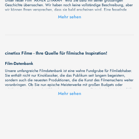
Unser neuer Film "AKHER ZIYARAH" wird Sie bald mit seiner großartigen
Geschichte überraschen. Wir haben noch keine vollständige Beschreibung, aber
wir können Ihnen versprechen, dass sie bald erscheinen wird. Eine fesselnde
Handlung, ungewöhnliche Charaktere und unerforschte Geheimnisse erwarten Sie
Mehr sehen
in unserem Film. Bleiben Sie dran für etwas Besonderes - wir werden jede Minute
mehr Details enthüllen!
cinetixx Filme - Ihre Quelle für filmische Inspiration!
Film-Datenbank
Unsere umfangreiche Filmdatenbank ist eine wahre Fundgrube für Filmliebhaber.
Sie enthält nicht nur Kinoklassiker, die das Publikum seit langem begeistern,
sondern auch die neuesten Produktionen, die die Kunst des Filmemachens weiter
voranbringen. Ob Sie nun epische Meisterwerke mit großen Budgets oder
subtile, intime Independent-Filme bevorzugen, unsere Datenbank bietet eine Fülle
Mehr sehen
von Inhalten, die Ihr Herz und Ihren Geist berühren werden. Beim Durchstöbern
unserer Angebote haben Sie die Möglichkeit, eine Vielzahl von Filmgenres zu
entdecken, von Dramen über Komödien und Horrorfilme bis hin zu Romanzen.
Auch die Erkundung verschiedener Regiestile kommt nicht zu kurz, von
klassischen Erzählungen bis hin zu Experimenten mit Form und Inhalt. Wir
wollen, dass unsere Plattform mehr ist als nur ein Ort, an dem man beliebte
Hollywood-Hits findet. Natürlich gibt es auch diese, aber darüber hinaus
bemühen wir uns, Meisterwerke des unabhängigen Kinos zu zeigen, die von den
Mainstream-Medien oft nicht gewürdigt werden. Aus diesem Grund ist cinetixx
Filme ein Ort, der eine Fülle von Perspektiven und Möglichkeiten für alle