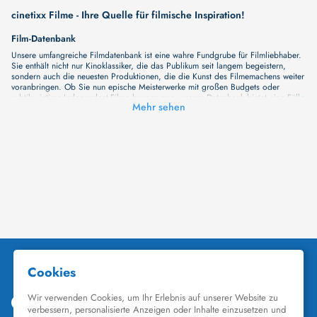
cinetixx Filme - Ihre Quelle für filmische Inspiration!
Film-Datenbank
Unsere umfangreiche Filmdatenbank ist eine wahre Fundgrube für Filmliebhaber.
Sie enthält nicht nur Kinoklassiker, die das Publikum seit langem begeistern,
sondern auch die neuesten Produktionen, die die Kunst des Filmemachens weiter
voranbringen. Ob Sie nun epische Meisterwerke mit großen Budgets oder
subtile, intime Independent-Filme bevorzugen, unsere Datenbank bietet eine Fülle
Mehr sehen
von Inhalten, die Ihr Herz und Ihren Geist berühren werden. Beim Durchstöbern
unserer Angebote haben Sie die Möglichkeit, eine Vielzahl von Filmgenres zu
entdecken, von Dramen über Komödien und Horrorfilme bis hin zu Romanzen.
Auch die Erkundung verschiedener Regiestile kommt nicht zu kurz, von
klassischen Erzählungen bis hin zu Experimenten mit Form und Inhalt. Wir
wollen, dass unsere Plattform mehr ist als nur ein Ort, an dem man beliebte
Hollywood-Hits findet. Natürlich gibt es auch diese, aber darüber hinaus
bemühen wir uns, Meisterwerke des unabhängigen Kinos zu zeigen, die von den
Mainstream-Medien oft nicht gewürdigt werden. Aus diesem Grund ist cinetixx
Filme ein Ort, der eine Fülle von Perspektiven und Möglichkeiten für alle
Filmliebhaber bietet. Wir laden Sie ein, unsere Datenbank zu erforschen, neue
Titel zu entdecken und versteckte Filmperlen zu entdecken. Lassen Sie die
Kinematographie zu einer noch faszinierenderen Welt werden, die Sie erkunden
können!
Schauspieler-Datenbank
Schauspieler sind das Herz und die Seele eines Films. Bei cinetixx Filme laden
wir Sie dazu ein, Informationen über Ihre Lieblingskünstler zu entdecken. Bei uns
finden Sie heraus, in welchen Filmen sie mitgewirkt haben, mit wem sie