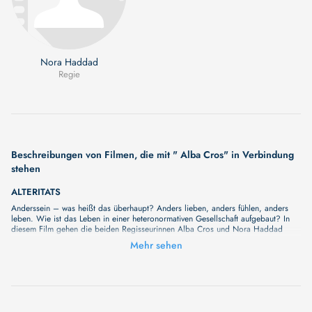
Nora Haddad
Regie
Beschreibungen von Filmen, die mit " Alba Cros" in Verbindung
stehen
ALTERITATS
Anderssein – was heißt das überhaupt? Anders lieben, anders fühlen, anders
leben. Wie ist das Leben in einer heteronormativen Gesellschaft aufgebaut? In
diesem Film gehen die beiden Regisseurinnen Alba Cros und Nora Haddad
diesen Fragen nach und porträtieren nicht-binäre Menschen, die in ganz
Mehr sehen
unterschiedlichen Realitäten leben.