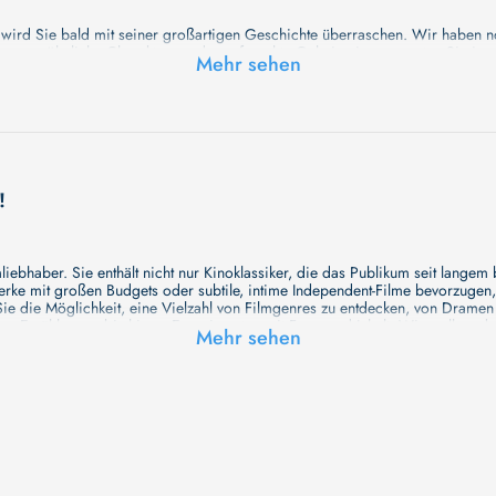
 bald mit seiner großartigen Geschichte überraschen. Wir haben noch 
, ungewöhnliche Charaktere und unerforschte Geheimnisse erwarten Sie in u
Mehr sehen
!
ebhaber. Sie enthält nicht nur Kinoklassiker, die das Publikum seit langem
e mit großen Budgets oder subtile, intime Independent-Filme bevorzugen, un
e die Möglichkeit, eine Vielzahl von Filmgenres zu entdecken, von Drame
en Erzählungen bis hin zu Experimenten mit Form und Inhalt. Wir wollen, das
Mehr sehen
inaus bemühen wir uns, Meisterwerke des unabhängigen Kinos zu zeigen, di
öglichkeiten für alle Filmliebhaber bietet. Wir laden Sie ein, unsere Datenb
deren Welt werden, die Sie erkunden können!
me laden wir Sie dazu ein, Informationen über Ihre Lieblingskünstler zu entd
aben. Von den größten Stars der Welt bis hin zu vielversprechenden Talente
ie Ihrer Lieblingsschauspieler erkunden und herausfinden, mit wem sie das 