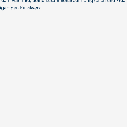
te Team war. Ihre/Seine Zusammenarbeitsfähigkeiten und kre
zigartigen Kunstwerk.