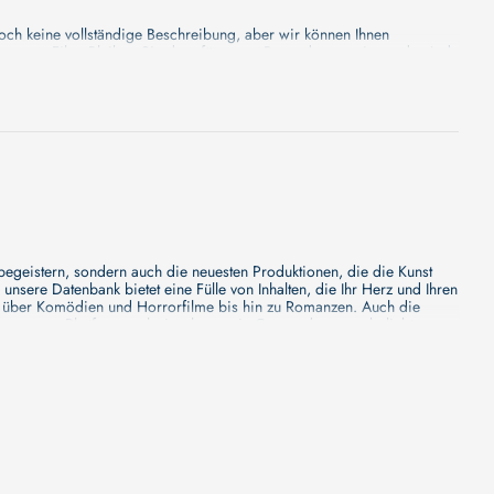
keine vollständige Beschreibung, aber wir können Ihnen
nserem Film. Bleiben Sie dran für etwas Besonderes - wir werden jede
 begeistern, sondern auch die neuesten Produktionen, die die Kunst
sere Datenbank bietet eine Fülle von Inhalten, die Ihr Herz und Ihren
n über Komödien und Horrorfilme bis hin zu Romanzen. Auch die
s unsere Plattform mehr ist als nur ein Ort, an dem man beliebte
e von den Mainstream-Medien oft nicht gewürdigt werden. Aus diesem
ank zu erforschen, neue Titel zu entdecken und versteckte Filmperlen zu
ecken. Bei uns finden Sie heraus, in welchen Filmen sie mitgewirkt
n - unsere Datenbank der Schauspieler ist umfangreich und wird
Vergnügen hatten, zusammenzuarbeiten und in welchen Produktionen sie