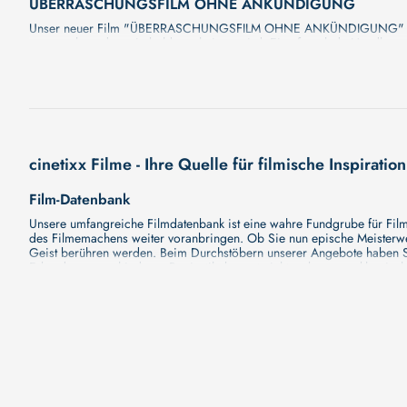
ÜBERRASCHUNGSFILM OHNE ANKÜNDIGUNG
Unser neuer Film "ÜBERRASCHUNGSFILM OHNE ANKÜNDIGUNG" wird Sie
versprechen, dass sie bald erscheinen wird. Eine fesselnde Handlung
Minute mehr Details enthüllen!
cinetixx Filme - Ihre Quelle für filmische Inspiration
Film-Datenbank
Unsere umfangreiche Filmdatenbank ist eine wahre Fundgrube für Filmli
des Filmemachens weiter voranbringen. Ob Sie nun epische Meisterwerk
Geist berühren werden. Beim Durchstöbern unserer Angebote haben Si
Erkundung verschiedener Regiestile kommt nicht zu kurz, von klassisch
Hollywood-Hits findet. Natürlich gibt es auch diese, aber darüber h
Grund ist cinetixx Filme ein Ort, der eine Fülle von Perspektiven und M
entdecken. Lassen Sie die Kinematographie zu einer noch faszinieren
Schauspieler-Datenbank
Schauspieler sind das Herz und die Seele eines Films. Bei cinetixx Fil
haben, mit wem sie gearbeitet haben und welche Rollen sie gespielt h
ständig aktualisiert. Mit unserer Ressource können Sie die Filmograf