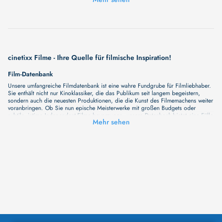
Kurzfilmpremieren
cinetixx Filme - Ihre Quelle für filmische Inspiration!
Film-Datenbank
Unsere umfangreiche Filmdatenbank ist eine wahre Fundgrube für Filmliebhaber.
Sie enthält nicht nur Kinoklassiker, die das Publikum seit langem begeistern,
sondern auch die neuesten Produktionen, die die Kunst des Filmemachens weiter
voranbringen. Ob Sie nun epische Meisterwerke mit großen Budgets oder
subtile, intime Independent-Filme bevorzugen, unsere Datenbank bietet eine Fülle
Mehr sehen
von Inhalten, die Ihr Herz und Ihren Geist berühren werden. Beim Durchstöbern
unserer Angebote haben Sie die Möglichkeit, eine Vielzahl von Filmgenres zu
entdecken, von Dramen über Komödien und Horrorfilme bis hin zu Romanzen.
Auch die Erkundung verschiedener Regiestile kommt nicht zu kurz, von
klassischen Erzählungen bis hin zu Experimenten mit Form und Inhalt. Wir
wollen, dass unsere Plattform mehr ist als nur ein Ort, an dem man beliebte
Hollywood-Hits findet. Natürlich gibt es auch diese, aber darüber hinaus
bemühen wir uns, Meisterwerke des unabhängigen Kinos zu zeigen, die von den
Mainstream-Medien oft nicht gewürdigt werden. Aus diesem Grund ist cinetixx
Filme ein Ort, der eine Fülle von Perspektiven und Möglichkeiten für alle
Filmliebhaber bietet. Wir laden Sie ein, unsere Datenbank zu erforschen, neue
Titel zu entdecken und versteckte Filmperlen zu entdecken. Lassen Sie die
Kinematographie zu einer noch faszinierenderen Welt werden, die Sie erkunden
können!