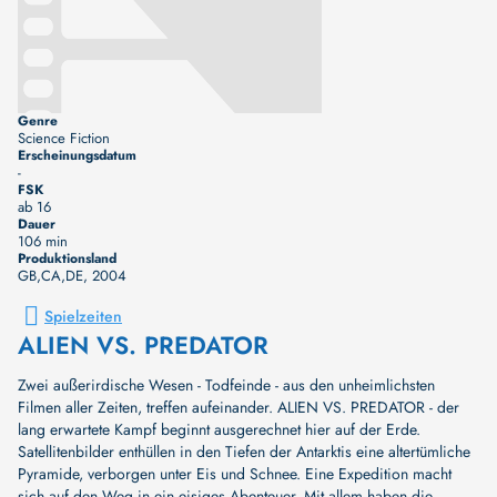
Genre
Science Fiction
Erscheinungsdatum
-
FSK
ab 16
Dauer
106 min
Produktionsland
GB,CA,DE
, 2004
Spielzeiten
ALIEN VS. PREDATOR
Zwei außerirdische Wesen - Todfeinde - aus den unheimlichsten
Filmen aller Zeiten, treffen aufeinander. ALIEN VS. PREDATOR - der
lang erwartete Kampf beginnt ausgerechnet hier auf der Erde.
Satellitenbilder enthüllen in den Tiefen der Antarktis eine altertümliche
Pyramide, verborgen unter Eis und Schnee. Eine Expedition macht
sich auf den Weg in ein eisiges Abenteuer. Mit allem haben die