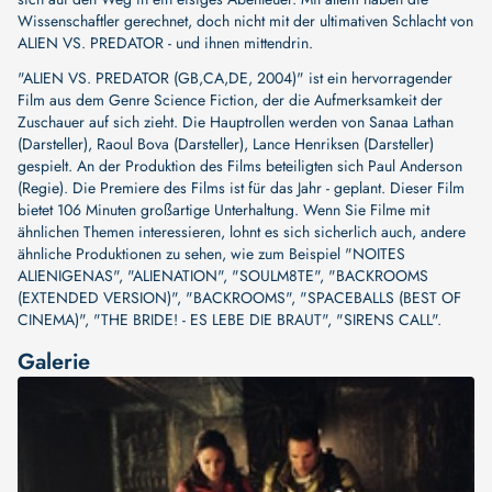
Wissenschaftler gerechnet, doch nicht mit der ultimativen Schlacht von
ALIEN VS. PREDATOR - und ihnen mittendrin.
"ALIEN VS. PREDATOR (GB,CA,DE, 2004)" ist ein hervorragender
Film aus dem Genre Science Fiction, der die Aufmerksamkeit der
Zuschauer auf sich zieht. Die Hauptrollen werden von
Sanaa Lathan
(Darsteller)
,
Raoul Bova (Darsteller)
,
Lance Henriksen (Darsteller)
gespielt. An der Produktion des Films beteiligten sich
Paul Anderson
(Regie)
. Die Premiere des Films ist für das Jahr - geplant. Dieser Film
bietet 106 Minuten großartige Unterhaltung. Wenn Sie Filme mit
ähnlichen Themen interessieren, lohnt es sich sicherlich auch, andere
ähnliche Produktionen zu sehen, wie zum Beispiel
"NOITES
ALIENIGENAS"
,
"ALIENATION"
,
"SOULM8TE"
,
"BACKROOMS
(EXTENDED VERSION)"
,
"BACKROOMS"
,
"SPACEBALLS (BEST OF
CINEMA)"
,
"THE BRIDE! - ES LEBE DIE BRAUT"
,
"SIRENS CALL"
.
Galerie