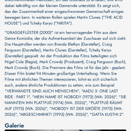
dabei tatkräftig von der kleinen Gemeinde unterstützt. Es zeigt sich,
das der Zusammenhalt einer eingeschworenen Gemeinschaft einiges
bewegen kann. In weiteren Rollen spielen Martin Clunes ("THE ACID
HOUSE") und Tcheky Karyo ("NIKITA").
"GRASGEFLÜSTER (2000)" ist ein hervorragender Film aus dem
Genre Komödie, der die Aufmerksamkeit der Zuschauer auf sich zieht.
Die Hauptrollen werden von
Brenda Blethyn (Darsteller)
,
Craig
Ferguson (Darsteller)
,
Martin Clunes (Darsteller)
,
Tcheky Karyo
(Darsteller)
gespielt. An der Produktion des Films beteiligten sich
Nigel Cole (Regie)
,
Mark Crowdy (Produzent)
,
Craig Ferguson (Buch)
,
Mark Crowdy (Buch)
. Die Premiere des Films ist für das Jahr - geplant.
Dieser Film bietet 94 Minuten großartige Unterhaltung. Wenn Sie
Filme mit ähnlichen Themen interessieren, lohnt es sich sicherlich
auch, andere ähnliche Produktionen zu sehen, wie zum Beispiel
"VERWANDTE SIND AUCH MENSCHEN"
,
"AADU 3: ONE LAST
RIDE - PART 1"
,
"MEIN NAME IST NOBODY (1973) (WA: 2026)"
,
"SIE
NANNTEN IHN PLATTFUß (1974) (WA: 2026)"
,
"PLATTFUß RÄUMT
AUF (1975) (WA: 2026)"
,
"NOBODY IST DER GRÖßTE (1975) (WA:
2026)"
,
"ABGESCHMINKT! (1993) (WA: 2026)"
,
"GATTA KUSTHI 2"
.
Galerie