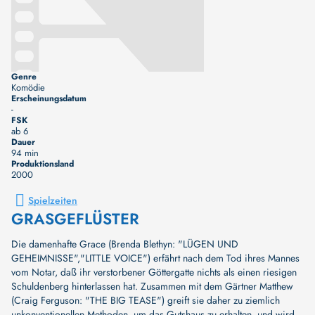
Genre
Komödie
Erscheinungsdatum
-
FSK
ab 6
Dauer
94 min
Produktionsland
2000
Spielzeiten
GRASGEFLÜSTER
Die damenhafte Grace (Brenda Blethyn: "LÜGEN UND
GEHEIMNISSE","LITTLE VOICE") erfährt nach dem Tod ihres Mannes
vom Notar, daß ihr verstorbener Göttergatte nichts als einen riesigen
Schuldenberg hinterlassen hat. Zusammen mit dem Gärtner Matthew
(Craig Ferguson: "THE BIG TEASE") greift sie daher zu ziemlich
unkonventionellen Methoden, um das Gutshaus zu erhalten, und wird