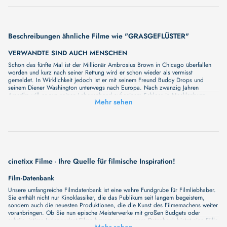
Beschreibungen ähnliche Filme wie "GRASGEFLÜSTER"
VERWANDTE SIND AUCH MENSCHEN
Schon das fünfte Mal ist der Millionär Ambrosius Brown in Chicago überfallen
worden und kurz nach seiner Rettung wird er schon wieder als vermisst
gemeldet. In Wirklichkeit jedoch ist er mit seinem Freund Buddy Drops und
seinem Diener Washington unterwegs nach Europa. Nach zwanzig Jahren
Amerika will er nun seinen Lebensabend auf seinem Schloss in Mecklenburg
Mehr sehen
verbringen. Da meldet die Presse den Fund einer Planke seiner Yacht „Star of
Chicago“. Die Nachricht vom traurigen Ende des Millionärs löst eine wilde Jagd
nach dem Erbe aus…
AADU 3: ONE LAST RIDE - PART 1
Unser neuer Film "AADU 3: ONE LAST RIDE - PART 1" wird Sie bald mit seiner
großartigen Geschichte überraschen. Wir haben noch keine vollständige
Beschreibung, aber wir können Ihnen versprechen, dass sie bald erscheinen
wird. Eine fesselnde Handlung, ungewöhnliche Charaktere und unerforschte
cinetixx Filme - Ihre Quelle für filmische Inspiration!
Geheimnisse erwarten Sie in unserem Film. Bleiben Sie dran für etwas
Besonderes - wir werden jede Minute mehr Details enthüllen!
Film-Datenbank
MEIN NAME IST NOBODY (1973) (WA: 2026)
Unsere umfangreiche Filmdatenbank ist eine wahre Fundgrube für Filmliebhaber.
Unser neuer Film "MEIN NAME IST NOBODY (1973) (WA: 2026)" wird Sie
Sie enthält nicht nur Kinoklassiker, die das Publikum seit langem begeistern,
bald mit seiner großartigen Geschichte überraschen. Wir haben noch keine
sondern auch die neuesten Produktionen, die die Kunst des Filmemachens weiter
vollständige Beschreibung, aber wir können Ihnen versprechen, dass sie bald
voranbringen. Ob Sie nun epische Meisterwerke mit großen Budgets oder
erscheinen wird. Eine fesselnde Handlung, ungewöhnliche Charaktere und
subtile, intime Independent-Filme bevorzugen, unsere Datenbank bietet eine Fülle
unerforschte Geheimnisse erwarten Sie in unserem Film. Bleiben Sie dran für