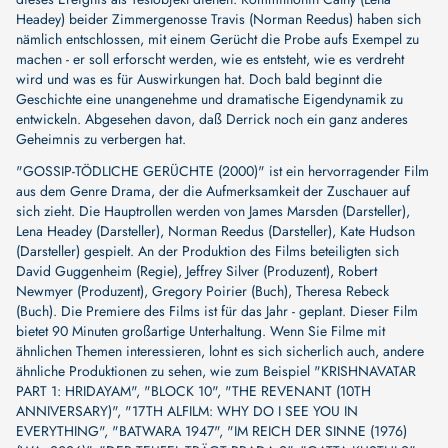
Headey) beider Zimmergenosse Travis (Norman Reedus) haben sich
nämlich entschlossen, mit einem Gerücht die Probe aufs Exempel zu
machen - er soll erforscht werden, wie es entsteht, wie es verdreht
wird und was es für Auswirkungen hat. Doch bald beginnt die
Geschichte eine unangenehme und dramatische Eigendynamik zu
entwickeln. Abgesehen davon, daß Derrick noch ein ganz anderes
Geheimnis zu verbergen hat.
"GOSSIP-TÖDLICHE GERÜCHTE (2000)" ist ein hervorragender Film
aus dem Genre Drama, der die Aufmerksamkeit der Zuschauer auf
sich zieht. Die Hauptrollen werden von
James Marsden (Darsteller)
,
Lena Headey (Darsteller)
,
Norman Reedus (Darsteller)
,
Kate Hudson
(Darsteller)
gespielt. An der Produktion des Films beteiligten sich
David Guggenheim (Regie)
,
Jeffrey Silver (Produzent)
,
Robert
Newmyer (Produzent)
,
Gregory Poirier (Buch)
,
Theresa Rebeck
(Buch)
. Die Premiere des Films ist für das Jahr - geplant. Dieser Film
bietet 90 Minuten großartige Unterhaltung. Wenn Sie Filme mit
ähnlichen Themen interessieren, lohnt es sich sicherlich auch, andere
ähnliche Produktionen zu sehen, wie zum Beispiel
"KRISHNAVATAR
PART 1: HRIDAYAM"
,
"BLOCK 10"
,
"THE REVENANT (10TH
ANNIVERSARY)"
,
"17TH ALFILM: WHY DO I SEE YOU IN
EVERYTHING"
,
"BATWARA 1947"
,
"IM REICH DER SINNE (1976)