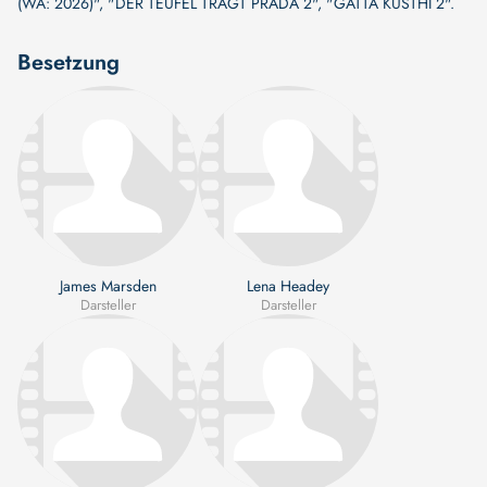
(WA: 2026)"
,
"DER TEUFEL TRÄGT PRADA 2"
,
"GATTA KUSTHI 2"
.
Besetzung
James Marsden
Lena Headey
Darsteller
Darsteller