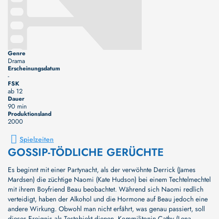
Genre
Drama
Erscheinungsdatum
-
FSK
ab 12
Dauer
90 min
Produktionsland
2000
Spielzeiten
GOSSIP-TÖDLICHE GERÜCHTE
Es beginnt mit einer Partynacht, als der verwöhnte Derrick (James
Mardsen) die züchtige Naomi (Kate Hudson) bei einem Techtelmechtel
mit ihrem Boyfriend Beau beobachtet. Während sich Naomi redlich
verteidigt, haben der Alkohol und die Hormone auf Beau jedoch eine
andere Wirkung. Obwohl man nicht erfährt, was genau passiert, soll
dieses Ereignis als Testobjekt dienen. Kommilitonin Cathy (Lena