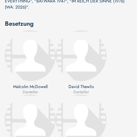
EVERYTHING"
,
"BATWARA 1947"
,
"IM REICH DER SINNE (1976)
(WA: 2026)"
.
Besetzung
Malcolm McDowell
David Thewlis
Darsteller
Darsteller