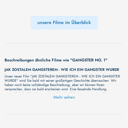
unsere Filme im Überblick
Beschreibungen ähnliche Filme wie "GANGSTER NO. 1"
JAK ZOSTALEM GANGSTEREM - WIE ICH EIN GANGSTER WURDE
Unser neuer Film "JAK ZOSTALEM GANGSTEREM - WIE ICH EIN GANGSTER
WURDE" wird Sie bald mit seiner großartigen Geschichte überraschen. Wir
haben noch keine vollständige Beschreibung, aber wir können Ihnen
versprechen, dass sie bald erscheinen wird. Eine fesselnde Handlung,
ungewöhnliche Charaktere und unerforschte Geheimnisse erwarten Sie in
Mehr sehen
unserem Film. Bleiben Sie dran für etwas Besonderes - wir werden jede Minute
mehr Details enthüllen!
GANGSTERLÄUFER
Einer ist der Fänger und die anderen laufen weg. Und wenn er einen gefangen
hat, darf er ihm 30 Sekunden lang Todesschläge geben und der darf sich nicht
mal wehren. Danach ist er auch Fänger und darf seine Wut an den anderen
auslassen. Einer bleibt am Ende übrig, der beste. Der, den sie nicht gekriegt