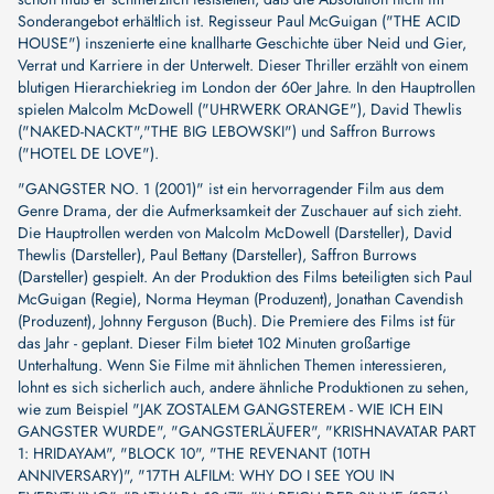
Sonderangebot erhältlich ist. Regisseur Paul McGuigan ("THE ACID
HOUSE") inszenierte eine knallharte Geschichte über Neid und Gier,
Verrat und Karriere in der Unterwelt. Dieser Thriller erzählt von einem
blutigen Hierarchiekrieg im London der 60er Jahre. In den Hauptrollen
spielen Malcolm McDowell ("UHRWERK ORANGE"), David Thewlis
("NAKED-NACKT","THE BIG LEBOWSKI") und Saffron Burrows
("HOTEL DE LOVE").
"GANGSTER NO. 1 (2001)" ist ein hervorragender Film aus dem
Genre Drama, der die Aufmerksamkeit der Zuschauer auf sich zieht.
Die Hauptrollen werden von
Malcolm McDowell (Darsteller)
,
David
Thewlis (Darsteller)
,
Paul Bettany (Darsteller)
,
Saffron Burrows
(Darsteller)
gespielt. An der Produktion des Films beteiligten sich
Paul
McGuigan (Regie)
,
Norma Heyman (Produzent)
,
Jonathan Cavendish
(Produzent)
,
Johnny Ferguson (Buch)
. Die Premiere des Films ist für
das Jahr - geplant. Dieser Film bietet 102 Minuten großartige
Unterhaltung. Wenn Sie Filme mit ähnlichen Themen interessieren,
lohnt es sich sicherlich auch, andere ähnliche Produktionen zu sehen,
wie zum Beispiel
"JAK ZOSTALEM GANGSTEREM - WIE ICH EIN
GANGSTER WURDE"
,
"GANGSTERLÄUFER"
,
"KRISHNAVATAR PART
1: HRIDAYAM"
,
"BLOCK 10"
,
"THE REVENANT (10TH
ANNIVERSARY)"
,
"17TH ALFILM: WHY DO I SEE YOU IN