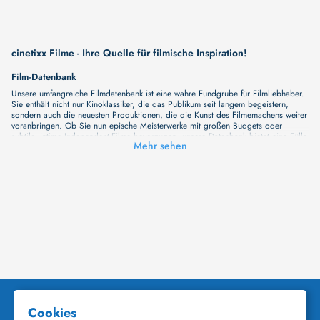
cinetixx Filme - Ihre Quelle für filmische Inspiration!
Film-Datenbank
Unsere umfangreiche Filmdatenbank ist eine wahre Fundgrube für Filmliebhaber.
Sie enthält nicht nur Kinoklassiker, die das Publikum seit langem begeistern,
sondern auch die neuesten Produktionen, die die Kunst des Filmemachens weiter
voranbringen. Ob Sie nun epische Meisterwerke mit großen Budgets oder
subtile, intime Independent-Filme bevorzugen, unsere Datenbank bietet eine Fülle
Mehr sehen
von Inhalten, die Ihr Herz und Ihren Geist berühren werden. Beim Durchstöbern
unserer Angebote haben Sie die Möglichkeit, eine Vielzahl von Filmgenres zu
entdecken, von Dramen über Komödien und Horrorfilme bis hin zu Romanzen.
Auch die Erkundung verschiedener Regiestile kommt nicht zu kurz, von
klassischen Erzählungen bis hin zu Experimenten mit Form und Inhalt. Wir
wollen, dass unsere Plattform mehr ist als nur ein Ort, an dem man beliebte
Hollywood-Hits findet. Natürlich gibt es auch diese, aber darüber hinaus
bemühen wir uns, Meisterwerke des unabhängigen Kinos zu zeigen, die von den
Mainstream-Medien oft nicht gewürdigt werden. Aus diesem Grund ist cinetixx
Filme ein Ort, der eine Fülle von Perspektiven und Möglichkeiten für alle
Filmliebhaber bietet. Wir laden Sie ein, unsere Datenbank zu erforschen, neue
Titel zu entdecken und versteckte Filmperlen zu entdecken. Lassen Sie die
Kinematographie zu einer noch faszinierenderen Welt werden, die Sie erkunden
können!
Schauspieler-Datenbank