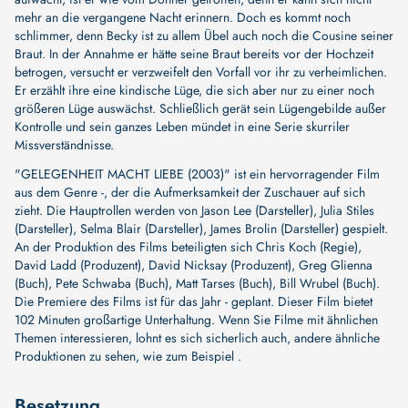
mehr an die vergangene Nacht erinnern. Doch es kommt noch
schlimmer, denn Becky ist zu allem Übel auch noch die Cousine seiner
Braut. In der Annahme er hätte seine Braut bereits vor der Hochzeit
betrogen, versucht er verzweifelt den Vorfall vor ihr zu verheimlichen.
Er erzählt ihre eine kindische Lüge, die sich aber nur zu einer noch
größeren Lüge auswächst. Schließlich gerät sein Lügengebilde außer
Kontrolle und sein ganzes Leben mündet in eine Serie skurriler
Missverständnisse.
"GELEGENHEIT MACHT LIEBE (2003)" ist ein hervorragender Film
aus dem Genre -, der die Aufmerksamkeit der Zuschauer auf sich
zieht. Die Hauptrollen werden von
Jason Lee (Darsteller)
,
Julia Stiles
(Darsteller)
,
Selma Blair (Darsteller)
,
James Brolin (Darsteller)
gespielt.
An der Produktion des Films beteiligten sich
Chris Koch (Regie)
,
David Ladd (Produzent)
,
David Nicksay (Produzent)
,
Greg Glienna
(Buch)
,
Pete Schwaba (Buch)
,
Matt Tarses (Buch)
,
Bill Wrubel (Buch)
.
Die Premiere des Films ist für das Jahr - geplant. Dieser Film bietet
102 Minuten großartige Unterhaltung. Wenn Sie Filme mit ähnlichen
Themen interessieren, lohnt es sich sicherlich auch, andere ähnliche
Produktionen zu sehen, wie zum Beispiel .
Besetzung