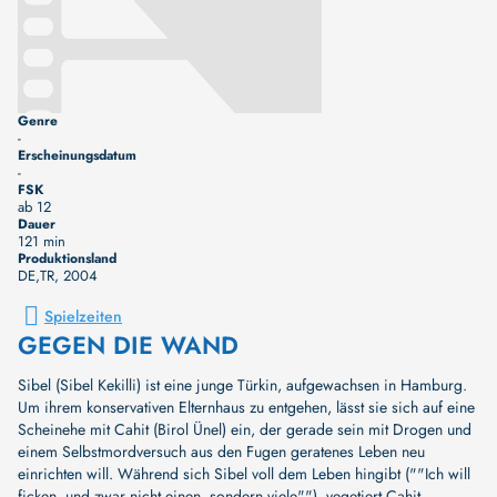
Genre
-
Erscheinungsdatum
-
FSK
ab 12
Dauer
121 min
Produktionsland
DE,TR
, 2004
Spielzeiten
GEGEN DIE WAND
Sibel (Sibel Kekilli) ist eine junge Türkin, aufgewachsen in Hamburg.
Um ihrem konservativen Elternhaus zu entgehen, lässt sie sich auf eine
Scheinehe mit Cahit (Birol Ünel) ein, der gerade sein mit Drogen und
einem Selbstmordversuch aus den Fugen geratenes Leben neu
einrichten will. Während sich Sibel voll dem Leben hingibt (""Ich will
ficken, und zwar nicht einen, sondern viele""), vegetiert Cahit