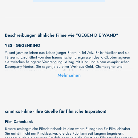
Beschreibungen ähnliche Filme wie "GEGEN DIE WAND"
YES - GEGENKINO
Y. und Jasmine leben das Leben junger Eltern in Tel Aviv. Er ist Musiker und sie
Tänzerin. Erschüttert von den traumatischen Ereignissen des 7. Oktober agieren
sie zwischen halbgarer Verdrängung, Alltag mit Kind und einem eskapistischen
Dauerparty-Modus. Sie sagen Ja zu einer Welt aus Geld, Champagner und
übersteigertem Nationalismus. Schließlich beauftragt ein russischer Super-
Mehr sehen
Oligarch Y. damit, eine neue Nationalhymne für Israel zu schreiben und so wirft
dieser sich in eine kreative Ekstase, läuft davon, trifft seine alte Liebe Leah
wieder, reist mit ihr an die Grenze zu Gaza, an der die Bomben und Bulldozer
wüten, kehrt zurück, ordnet sich unter und liefert die Klänge – und Worte – zu
einem zynischen Rachesong ab. Kinderchor inklusive. Nadav Lapid wiederum
liefert uns eine groteske Parabel über die lustvolle Affirmation des
Speichelleckens und über persönliches Glück in Zeiten kollektiver Entfesselung.
Direkt und unverblümt. Zweieinhalb Stunden lang. In ihr wird getanzt, gesungen
cinetixx Filme - Ihre Quelle für filmische Inspiration!
und gekokst; gekotzt, gelitten, gesteinigt und geliebt. Ein emphatisches YES! Mit
all seinen Widersprüchen.
Film-Datenbank
GEGENGIFT
Unsere umfangreiche Filmdatenbank ist eine wahre Fundgrube für Filmliebhaber.
Unser neuer Film "GEGENGIFT" wird Sie bald mit seiner großartigen
Sie enthält nicht nur Kinoklassiker, die das Publikum seit langem begeistern,
Geschichte überraschen. Wir haben noch keine vollständige Beschreibung, aber
sondern auch die neuesten Produktionen, die die Kunst des Filmemachens weiter