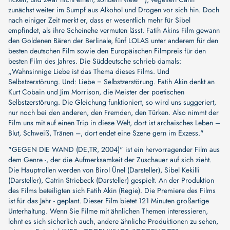
zunächst weiter im Sumpf aus Alkohol und Drogen vor sich hin. Doch
nach einiger Zeit merkt er, dass er wesentlich mehr für Sibel
empfindet, als ihre Scheinehe vermuten lässt. Fatih Akins Film gewann
den Goldenen Bären der Berlinale, fünf LOLAS unter anderem für den
besten deutschen Film sowie den Europäischen Filmpreis für den
besten Film des Jahres. Die Süddeutsche schrieb damals:
„Wahnsinnige Liebe ist das Thema dieses Films. Und
Selbstzerstörung. Und: Liebe = Selbstzerstörung. Fatih Akin denkt an
Kurt Cobain und Jim Morrison, die Meister der poetischen
Selbstzerstörung. Die Gleichung funktioniert, so wird uns suggeriert,
nur noch bei den anderen, den Fremden, den Türken. Also nimmt der
Film uns mit auf einen Trip in diese Welt, dort ist archaisches Leben –
Blut, Schweiß, Tränen –, dort endet eine Szene gern im Exzess."
"GEGEN DIE WAND (DE,TR, 2004)" ist ein hervorragender Film aus
dem Genre -, der die Aufmerksamkeit der Zuschauer auf sich zieht.
Die Hauptrollen werden von
Birol Ünel (Darsteller)
,
Sibel Kekilli
(Darsteller)
,
Catrin Striebeck (Darsteller)
gespielt. An der Produktion
des Films beteiligten sich
Fatih Akin (Regie)
. Die Premiere des Films
ist für das Jahr - geplant. Dieser Film bietet 121 Minuten großartige
Unterhaltung. Wenn Sie Filme mit ähnlichen Themen interessieren,
lohnt es sich sicherlich auch, andere ähnliche Produktionen zu sehen,