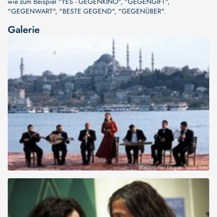
wie zum Beispiel
"YES - GEGENKINO"
,
"GEGENGIFT"
,
"GEGENWART"
,
"BESTE GEGEND"
,
"GEGENÜBER"
.
Galerie