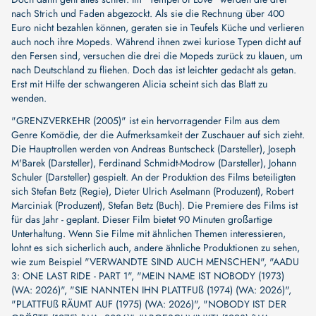
nach Strich und Faden abgezockt. Als sie die Rechnung über 400
Euro nicht bezahlen können, geraten sie in Teufels Küche und verlieren
auch noch ihre Mopeds. Während ihnen zwei kuriose Typen dicht auf
den Fersen sind, versuchen die drei die Mopeds zurück zu klauen, um
nach Deutschland zu fliehen. Doch das ist leichter gedacht als getan.
Erst mit Hilfe der schwangeren Alicia scheint sich das Blatt zu
wenden.
"GRENZVERKEHR (2005)" ist ein hervorragender Film aus dem
Genre Komödie, der die Aufmerksamkeit der Zuschauer auf sich zieht.
Die Hauptrollen werden von
Andreas Buntscheck (Darsteller)
,
Joseph
M'Barek (Darsteller)
,
Ferdinand Schmidt-Modrow (Darsteller)
,
Johann
Schuler (Darsteller)
gespielt. An der Produktion des Films beteiligten
sich
Stefan Betz (Regie)
,
Dieter Ulrich Aselmann (Produzent)
,
Robert
Marciniak (Produzent)
,
Stefan Betz (Buch)
. Die Premiere des Films ist
für das Jahr - geplant. Dieser Film bietet 90 Minuten großartige
Unterhaltung. Wenn Sie Filme mit ähnlichen Themen interessieren,
lohnt es sich sicherlich auch, andere ähnliche Produktionen zu sehen,
wie zum Beispiel
"VERWANDTE SIND AUCH MENSCHEN"
,
"AADU
3: ONE LAST RIDE - PART 1"
,
"MEIN NAME IST NOBODY (1973)
(WA: 2026)"
,
"SIE NANNTEN IHN PLATTFUß (1974) (WA: 2026)"
,
"PLATTFUß RÄUMT AUF (1975) (WA: 2026)"
,
"NOBODY IST DER