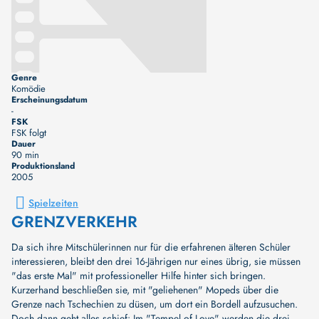
Genre
Komödie
Erscheinungsdatum
-
FSK
FSK folgt
Dauer
90 min
Produktionsland
2005
Spielzeiten
GRENZVERKEHR
Da sich ihre Mitschülerinnen nur für die erfahrenen älteren Schüler
interessieren, bleibt den drei 16-Jährigen nur eines übrig, sie müssen
"das erste Mal" mit professioneller Hilfe hinter sich bringen.
Kurzerhand beschließen sie, mit "geliehenen" Mopeds über die
Grenze nach Tschechien zu düsen, um dort ein Bordell aufzusuchen.
Doch dann geht alles schief: Im "Tempel of Love" werden die drei