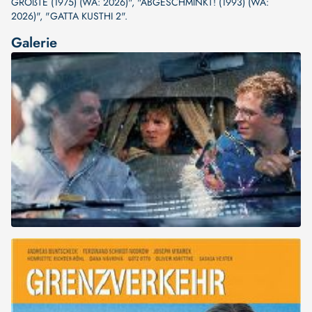
GRÖßTE (1975) (WA: 2026)"
,
"ABGESCHMINKT! (1993) (WA:
2026)"
,
"GATTA KUSTHI 2"
.
Galerie