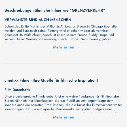
Beschreibungen ähnliche Filme wie "GRENZVERKEHR"
VERWANDTE SIND AUCH MENSCHEN
Schon das fünfte Mal ist der Millionär Ambrosius Brown in Chicago überfallen
worden und kurz nach seiner Rettung wird er schon wieder als vermisst
gemeldet. In Wirklichkeit jedoch ist er mit seinem Freund Buddy Drops und
seinem Diener Washington unterwegs nach Europa. Nach zwanzig Jahren
Amerika will er nun seinen Lebensabend auf seinem Schloss in Mecklenburg
Mehr sehen
verbringen. Da meldet die Presse den Fund einer Planke seiner Yacht „Star of
Chicago“. Die Nachricht vom traurigen Ende des Millionärs löst eine wilde Jagd
nach dem Erbe aus…
AADU 3: ONE LAST RIDE - PART 1
Unser neuer Film "AADU 3: ONE LAST RIDE - PART 1" wird Sie bald mit seiner
großartigen Geschichte überraschen. Wir haben noch keine vollständige
Beschreibung, aber wir können Ihnen versprechen, dass sie bald erscheinen
wird. Eine fesselnde Handlung, ungewöhnliche Charaktere und unerforschte
cinetixx Filme - Ihre Quelle für filmische Inspiration!
Geheimnisse erwarten Sie in unserem Film. Bleiben Sie dran für etwas
Besonderes - wir werden jede Minute mehr Details enthüllen!
Film-Datenbank
MEIN NAME IST NOBODY (1973) (WA: 2026)
Unsere umfangreiche Filmdatenbank ist eine wahre Fundgrube für Filmliebhaber.
Unser neuer Film "MEIN NAME IST NOBODY (1973) (WA: 2026)" wird Sie
Sie enthält nicht nur Kinoklassiker, die das Publikum seit langem begeistern,
bald mit seiner großartigen Geschichte überraschen. Wir haben noch keine
sondern auch die neuesten Produktionen, die die Kunst des Filmemachens weiter
vollständige Beschreibung, aber wir können Ihnen versprechen, dass sie bald
voranbringen. Ob Sie nun epische Meisterwerke mit großen Budgets oder
erscheinen wird. Eine fesselnde Handlung, ungewöhnliche Charaktere und
subtile, intime Independent-Filme bevorzugen, unsere Datenbank bietet eine Fülle
unerforschte Geheimnisse erwarten Sie in unserem Film. Bleiben Sie dran für
Mehr sehen
von Inhalten, die Ihr Herz und Ihren Geist berühren werden. Beim Durchstöbern
etwas Besonderes - wir werden jede Minute mehr Details enthüllen!
unserer Angebote haben Sie die Möglichkeit, eine Vielzahl von Filmgenres zu
SIE NANNTEN IHN PLATTFUß (1974) (WA: 2026)
entdecken, von Dramen über Komödien und Horrorfilme bis hin zu Romanzen.