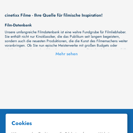
cinetixx Filme - Ihre Quelle für filmische Inspiration!
Film-Datenbank
Unsere umfangreiche Filmdatenbank ist eine wahre Fundgrube für Filmliebhaber.
Sie enthält nicht nur Kinoklassiker, die das Publikum seit langem begeistern,
sondern auch die neuesten Produktionen, die die Kunst des Filmemachens weiter
voranbringen. Ob Sie nun epische Meisterwerke mit großen Budgets oder
subtile, intime Independent-Filme bevorzugen, unsere Datenbank bietet eine Fülle
Mehr sehen
von Inhalten, die Ihr Herz und Ihren Geist berühren werden. Beim Durchstöbern
unserer Angebote haben Sie die Möglichkeit, eine Vielzahl von Filmgenres zu
entdecken, von Dramen über Komödien und Horrorfilme bis hin zu Romanzen.
Auch die Erkundung verschiedener Regiestile kommt nicht zu kurz, von
klassischen Erzählungen bis hin zu Experimenten mit Form und Inhalt. Wir
wollen, dass unsere Plattform mehr ist als nur ein Ort, an dem man beliebte
Hollywood-Hits findet. Natürlich gibt es auch diese, aber darüber hinaus
bemühen wir uns, Meisterwerke des unabhängigen Kinos zu zeigen, die von den
Mainstream-Medien oft nicht gewürdigt werden. Aus diesem Grund ist cinetixx
Filme ein Ort, der eine Fülle von Perspektiven und Möglichkeiten für alle
Filmliebhaber bietet. Wir laden Sie ein, unsere Datenbank zu erforschen, neue
Titel zu entdecken und versteckte Filmperlen zu entdecken. Lassen Sie die
Kinematographie zu einer noch faszinierenderen Welt werden, die Sie erkunden
können!
Schauspieler-Datenbank
Schauspieler sind das Herz und die Seele eines Films. Bei cinetixx Filme laden
wir Sie dazu ein, Informationen über Ihre Lieblingskünstler zu entdecken. Bei uns