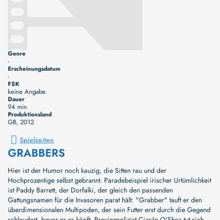
Genre
-
Erscheinungsdatum
-
FSK
keine Angabe
Dauer
94 min
Produktionsland
GB
, 2012
Spielzeiten
GRABBERS
Hier ist der Humor noch kauzig, die Sitten rau und der
Hochprozentige selbst gebrannt. Paradebeispiel irischer Urtümlichkeit
ist Paddy Barrett, der Dorfalki, der gleich den passenden
Gattungsnamen für die Invasoren parat hält: "Grabber" tauft er den
überdimensionalen Multipoden, der sein Futter erst durch die Gegend
schleudert, bevor er es köpft. Provinzpolizist Ciarán O'Shea tut sich