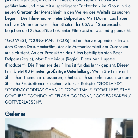
geführt hatte und man mit ausgeklügelter Tricktechnik im Kino nun die
neuen Grenzen der Menschheit in den Weiten des Weltalls zu suchen
begann. Die Filmemacher Peter Delpeut und Mart Dominicus haben
sich vor Ort in den westlichen Staaten der USA auf Spurensuche
begeben und Schauplätze bekannter Filmklassiker ausfindig gemacht.
"GO WEST, YOUNG MAN! (2005)" ist ein hervorragender Film aus
dem Genre Dokumentarfilm, der die Aufmerksamkeit der Zuschauer
auf sich zieht. An der Produktion des Films beteiligten sich
Peter
Delpeut (Regie)
,
Mart Dominicus (Regie)
,
Pieter Van Huystee
(Produzent)
. Die Premiere des Films ist für das Jahr - geplant. Dieser
Film bietet 83 Minuten großartige Unterhaltung. Wenn Sie Filme mit
ähnlichen Themen interessieren, lohnt es sich sicherlich auch, andere
ähnliche Produktionen zu sehen, wie zum Beispiel
"GODLAND"
,
"GODDAY GODDAY CHAA 2"
,
"GOAT TAMIL"
,
"GOAT LIFE"
,
"THE
GOATLIFE"
,
"GONDOLA"
,
"FLASH GORDON"
,
"GODFORSAKEN /
GOTTVERLASSEN"
.
Galerie