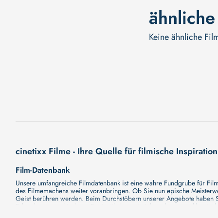
ähnliche
Keine ähnliche Fil
cinetixx Filme - Ihre Quelle für filmische Inspiration
Film-Datenbank
Unsere umfangreiche Filmdatenbank ist eine wahre Fundgrube für Filmli
des Filmemachens weiter voranbringen. Ob Sie nun epische Meisterwerk
Geist berühren werden. Beim Durchstöbern unserer Angebote haben Si
Erkundung verschiedener Regiestile kommt nicht zu kurz, von klassisch
Hollywood-Hits findet. Natürlich gibt es auch diese, aber darüber h