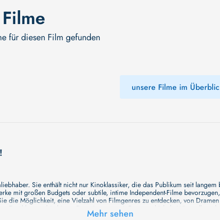
 Filme
me für diesen Film gefunden
unsere Filme im Überblic
!
ebhaber. Sie enthält nicht nur Kinoklassiker, die das Publikum seit langem
e mit großen Budgets oder subtile, intime Independent-Filme bevorzugen, un
e die Möglichkeit, eine Vielzahl von Filmgenres zu entdecken, von Drame
en Erzählungen bis hin zu Experimenten mit Form und Inhalt. Wir wollen, das
Mehr sehen
inaus bemühen wir uns, Meisterwerke des unabhängigen Kinos zu zeigen, di