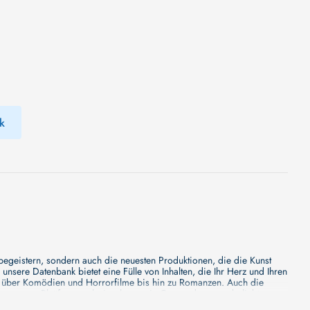
k
 begeistern, sondern auch die neuesten Produktionen, die die Kunst
sere Datenbank bietet eine Fülle von Inhalten, die Ihr Herz und Ihren
n über Komödien und Horrorfilme bis hin zu Romanzen. Auch die
s unsere Plattform mehr ist als nur ein Ort, an dem man beliebte
e von den Mainstream-Medien oft nicht gewürdigt werden. Aus diesem