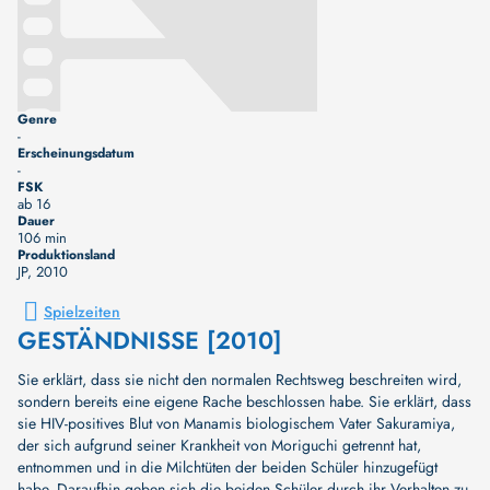
Genre
-
Erscheinungsdatum
-
FSK
ab 16
Dauer
106 min
Produktionsland
JP
, 2010
Spielzeiten
GESTÄNDNISSE [2010]
Sie erklärt, dass sie nicht den normalen Rechtsweg beschreiten wird,
sondern bereits eine eigene Rache beschlossen habe. Sie erklärt, dass
sie HIV-positives Blut von Manamis biologischem Vater Sakuramiya,
der sich aufgrund seiner Krankheit von Moriguchi getrennt hat,
entnommen und in die Milchtüten der beiden Schüler hinzugefügt
habe. Daraufhin geben sich die beiden Schüler durch ihr Verhalten zu