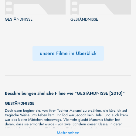
GESTÄNDNISSE
GESTÄNDNISSE
unsere Filme im Überblick
Beschreibungen ähnliche Filme wie "GESTÄNDNISSE [2010]"
GESTÄNDNISSE
Doch dann beginnt sie, von ihrer Tochter Manami zu erzählen, die kürzlich auf
tragische Weise ums Leben kam. Ihr Tod war jedoch kein Unfall und auch krank
war das kleine Mädchen keineswegs. Vielmehr glaubt Manamis Mutter fest
daran, dass sie ermordet wurde - von zwei Schülern dieser Klasse. In deren
Milchpäckchen habe sie HIV-infiziertes Blut von Manamis Vater gespritzt.
Mehr sehen
Moriguchi sinnt auf Rache und da sie zugleich nicht an den Rechtsstaat glaubt,