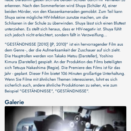
erkennen. Nach den Sommerferien wird Shuya (Schüler A), einer
beiden Mörder, von den Klassenkameraden gemobbt. Zum Teil kann
Shuya seine mögliche HIV-Infektion zunutze machen, um die
Schikanen in der Schule zu überwinden. Shuya lässt sich einen Bluttest
unterziehen. Es stellt sich heraus, dass er HIV-negativ ist. Shuya fühlt
sich jedoch nicht erleichtert, sondern fällt in Verzweiflung...
"GESTÄNDNISSE [2010] (JP, 2010)" ist ein hervorragender Film aus
dem Genre -, der die Aufmerksamkeit der Zuschauer auf sich zieht.
Die Hauptrollen werden von
Takako Matsu (Darsteller)
,
Yoshino
Kimura (Darsteller)
gespielt. An der Produktion des Films beteiligten
sich
Tetsuya Nakashima (Regie)
. Die Premiere des Films ist für das
Jahr - geplant. Dieser Film bietet 106 Minuten großartige Unterhaltung.
Wenn Sie Filme mit ähnlichen Themen interessieren, lohnt es sich
sicherlich auch, andere ähnliche Produktionen zu sehen, wie zum
Beispiel
"GESTÄNDNISSE"
,
"GESTÄNDNISSE"
.
Galerie