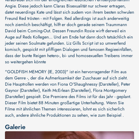
Angie. Diese jedoch kann Claras Bisexualität nur schwer ertragen,
datet neuerdings Kate und lässt sich zudem von ihrem besten schwulen
Freund Red trösten - mit Folgen. Red allerdings ist auch anderweitig
noch ziemlich beschäftigt, hilft er doch gerade seinem Traummann
David beim Coming-Out. Dessen Freundin Rosie wirft derweil ein
Auge auf Reds Kollegen... Und am Ende hat dann doch tatsächlich ein
jeder seinen Soulmate gefunden. Liz Gills Script ist so umwerfend
komisch, gespickt mit pfiffigen Dialogen und famosen Regieeinfällen,
dass der bunte Reigen hetero-, bi- und homosexuellen Treibens immer
so weitergehen könnte
"GOLDFISH MEMORY (IE, 2003)" ist ein hervorragender Film aus
dem Genre -, der die Aufmerksamkeit der Zuschauer auf sich zieht.
Die Hauptrollen werden von
Fiona O'Shaughnessy (Darsteller)
,
Peter
Gaynor (Darsteller)
,
Keith McErlean (Darsteller)
,
Flora Montgomery
(Darsteller)
gespielt. Die Premiere des Films ist für das Jahr - geplant.
Dieser Film bietet 88 Minuten großartige Unterhaltung. Wenn Sie
Filme mit ähnlichen Themen interessieren, lohnt es sich sicherlich
auch, andere ähnliche Produktionen zu sehen, wie zum Beispiel .
Galerie