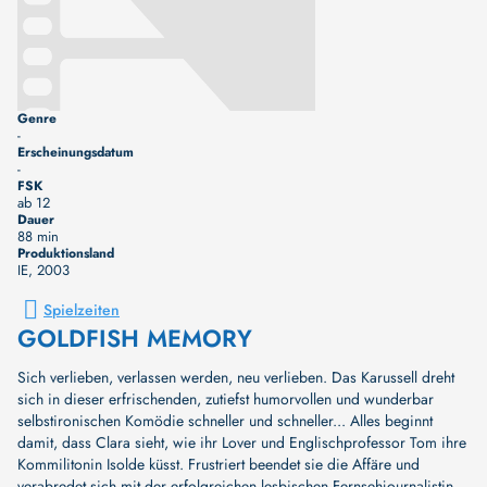
Genre
-
Erscheinungsdatum
-
FSK
ab 12
Dauer
88 min
Produktionsland
IE
, 2003
Spielzeiten
GOLDFISH MEMORY
Sich verlieben, verlassen werden, neu verlieben. Das Karussell dreht
sich in dieser erfrischenden, zutiefst humorvollen und wunderbar
selbstironischen Komödie schneller und schneller... Alles beginnt
damit, dass Clara sieht, wie ihr Lover und Englischprofessor Tom ihre
Kommilitonin Isolde küsst. Frustriert beendet sie die Affäre und
verabredet sich mit der erfolgreichen lesbischen Fernsehjournalistin