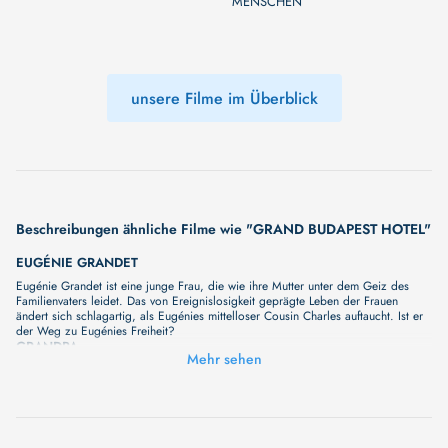
MENSCHEN
unsere Filme im Überblick
Beschreibungen ähnliche Filme wie "GRAND BUDAPEST HOTEL"
EUGÉNIE GRANDET
Eugénie Grandet ist eine junge Frau, die wie ihre Mutter unter dem Geiz des
Familienvaters leidet. Das von Ereignislosigkeit geprägte Leben der Frauen
ändert sich schlagartig, als Eugénies mittelloser Cousin Charles auftaucht. Ist er
der Weg zu Eugénies Freiheit?
GRANDPA
Mehr sehen
Unser neuer Film "GRANDPA" wird Sie bald mit seiner großartigen Geschichte
überraschen. Wir haben noch keine vollständige Beschreibung, aber wir können
Ihnen versprechen, dass sie bald erscheinen wird. Eine fesselnde Handlung,
ungewöhnliche Charaktere und unerforschte Geheimnisse erwarten Sie in
unserem Film. Bleiben Sie dran für etwas Besonderes - wir werden jede Minute
mehr Details enthüllen!