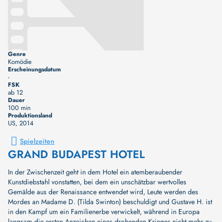
Genre
Komödie
Erscheinungsdatum
-
FSK
ab 12
Dauer
100 min
Produktionsland
US
, 2014
Spielzeiten
GRAND BUDAPEST HOTEL
In der Zwischenzeit geht in dem Hotel ein atemberaubender
Kunstdiebstahl vonstatten, bei dem ein unschätzbar wertvolles
Gemälde aus der Renaissance entwendet wird, Leute werden des
Mordes an Madame D. (Tilda Swinton) beschuldigt und Gustave H. ist
in den Kampf um ein Familienerbe verwickelt, während in Europa
langsam die ersten Anzeichen eines drohenden Krieges nicht mehr zu