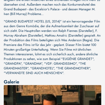
übersehen sind. Außerdem machen noch das Konkurrenzhotel des
Grand Budapest - das Excelsior's Palace - und dessen Manager M.
Ivan (Bill Murray) Probleme...
"GRAND BUDAPEST HOTEL (US, 2014)" ist ein hervorragender Film
aus dem Genre Komödie, der die Aufmerksamkeit der Zuschauer auf
sich zieht. Die Hauptrollen werden von
Ralph Fiennes (Darsteller)
,
F.
Murray Abraham (Darsteller)
,
Mathieu Amalric (Darsteller)
gespielt. An
der Produktion des Films beteiligten sich
Wes Anderson (Regie)
. Die
Premiere des Films ist für das Jahr - geplant. Dieser Film bietet 100
Minuten großartige Unterhaltung. Wenn Sie Filme mit ähnlichen
Themen interessieren, lohnt es sich sicherlich auch, andere ähnliche
Produktionen zu sehen, wie zum Beispiel
"EUGÉNIE GRANDET"
,
"GRANDPA"
,
"GRANDMA"
,
"VDF: GRANDISSIMO"
,
"THE
GRANDMASTER"
,
"GRANDHOTEL"
,
"THE GRANDMOTHER"
,
"VERWANDTE SIND AUCH MENSCHEN"
.
Galerie