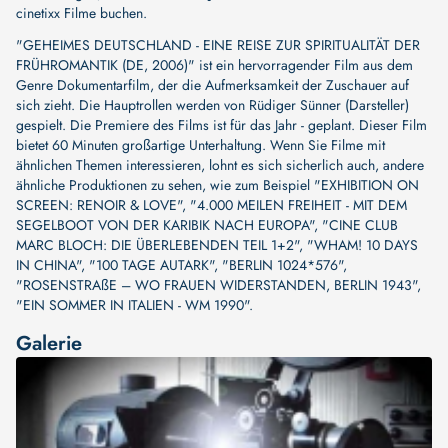
cinetixx Filme buchen.
"GEHEIMES DEUTSCHLAND - EINE REISE ZUR SPIRITUALITÄT DER
FRÜHROMANTIK (DE, 2006)" ist ein hervorragender Film aus dem
Genre Dokumentarfilm, der die Aufmerksamkeit der Zuschauer auf
sich zieht. Die Hauptrollen werden von
Rüdiger Sünner (Darsteller)
gespielt. Die Premiere des Films ist für das Jahr - geplant. Dieser Film
bietet 60 Minuten großartige Unterhaltung. Wenn Sie Filme mit
ähnlichen Themen interessieren, lohnt es sich sicherlich auch, andere
ähnliche Produktionen zu sehen, wie zum Beispiel
"EXHIBITION ON
SCREEN: RENOIR & LOVE"
,
"4.000 MEILEN FREIHEIT - MIT DEM
SEGELBOOT VON DER KARIBIK NACH EUROPA"
,
"CINE CLUB
MARC BLOCH: DIE ÜBERLEBENDEN TEIL 1+2"
,
"WHAM! 10 DAYS
IN CHINA"
,
"100 TAGE AUTARK"
,
"BERLIN 1024*576"
,
"ROSENSTRAßE – WO FRAUEN WIDERSTANDEN, BERLIN 1943"
,
"EIN SOMMER IN ITALIEN - WM 1990"
.
Galerie