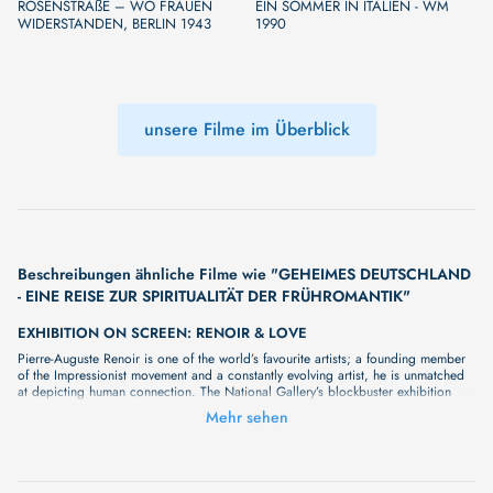
ROSENSTRAßE – WO FRAUEN
EIN SOMMER IN ITALIEN - WM
WIDERSTANDEN, BERLIN 1943
1990
unsere Filme im Überblick
Beschreibungen ähnliche Filme wie "GEHEIMES DEUTSCHLAND
- EINE REISE ZUR SPIRITUALITÄT DER FRÜHROMANTIK"
EXHIBITION ON SCREEN: RENOIR & LOVE
Pierre-Auguste Renoir is one of the world’s favourite artists; a founding member
of the Impressionist movement and a constantly evolving artist, he is unmatched
at depicting human connection. The National Gallery’s blockbuster exhibition
brings together vibrant masterpieces which explore love in all its forms, bringing
Mehr sehen
colour and warmth into the cold winter months. With exclusive access to this
exciting new show, Exhibition on Screen will bring these world class works to
cinema audiences, with close examination of the art and leading experts
exploring the immense skill and influence of this master of colour and
connection. Be transported back to a Parisian summer of love through the eyes