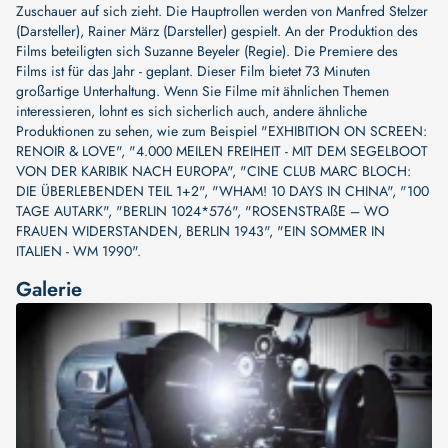
Zuschauer auf sich zieht. Die Hauptrollen werden von
Manfred Stelzer
(Darsteller)
,
Rainer März (Darsteller)
gespielt. An der Produktion des
Films beteiligten sich
Suzanne Beyeler (Regie)
. Die Premiere des
Films ist für das Jahr - geplant. Dieser Film bietet 73 Minuten
großartige Unterhaltung. Wenn Sie Filme mit ähnlichen Themen
interessieren, lohnt es sich sicherlich auch, andere ähnliche
Produktionen zu sehen, wie zum Beispiel
"EXHIBITION ON SCREEN:
RENOIR & LOVE"
,
"4.000 MEILEN FREIHEIT - MIT DEM SEGELBOOT
VON DER KARIBIK NACH EUROPA"
,
"CINE CLUB MARC BLOCH:
DIE ÜBERLEBENDEN TEIL 1+2"
,
"WHAM! 10 DAYS IN CHINA"
,
"100
TAGE AUTARK"
,
"BERLIN 1024*576"
,
"ROSENSTRAßE – WO
FRAUEN WIDERSTANDEN, BERLIN 1943"
,
"EIN SOMMER IN
ITALIEN - WM 1990"
.
Galerie