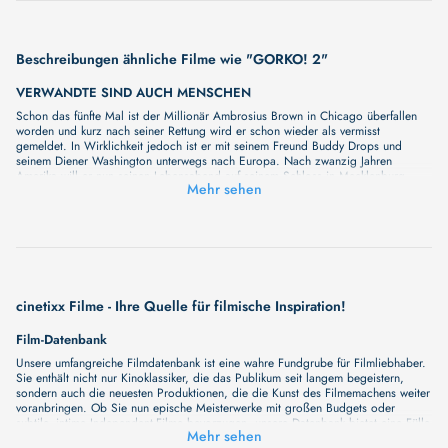
Beschreibungen ähnliche Filme wie "GORKO! 2"
VERWANDTE SIND AUCH MENSCHEN
Schon das fünfte Mal ist der Millionär Ambrosius Brown in Chicago überfallen
worden und kurz nach seiner Rettung wird er schon wieder als vermisst
gemeldet. In Wirklichkeit jedoch ist er mit seinem Freund Buddy Drops und
seinem Diener Washington unterwegs nach Europa. Nach zwanzig Jahren
Amerika will er nun seinen Lebensabend auf seinem Schloss in Mecklenburg
Mehr sehen
verbringen. Da meldet die Presse den Fund einer Planke seiner Yacht „Star of
Chicago“. Die Nachricht vom traurigen Ende des Millionärs löst eine wilde Jagd
nach dem Erbe aus…
AADU 3: ONE LAST RIDE - PART 1
Unser neuer Film "AADU 3: ONE LAST RIDE - PART 1" wird Sie bald mit seiner
großartigen Geschichte überraschen. Wir haben noch keine vollständige
Beschreibung, aber wir können Ihnen versprechen, dass sie bald erscheinen
wird. Eine fesselnde Handlung, ungewöhnliche Charaktere und unerforschte
cinetixx Filme - Ihre Quelle für filmische Inspiration!
Geheimnisse erwarten Sie in unserem Film. Bleiben Sie dran für etwas
Besonderes - wir werden jede Minute mehr Details enthüllen!
Film-Datenbank
MEIN NAME IST NOBODY (1973) (WA: 2026)
Unsere umfangreiche Filmdatenbank ist eine wahre Fundgrube für Filmliebhaber.
Unser neuer Film "MEIN NAME IST NOBODY (1973) (WA: 2026)" wird Sie
Sie enthält nicht nur Kinoklassiker, die das Publikum seit langem begeistern,
bald mit seiner großartigen Geschichte überraschen. Wir haben noch keine
sondern auch die neuesten Produktionen, die die Kunst des Filmemachens weiter
vollständige Beschreibung, aber wir können Ihnen versprechen, dass sie bald
voranbringen. Ob Sie nun epische Meisterwerke mit großen Budgets oder
erscheinen wird. Eine fesselnde Handlung, ungewöhnliche Charaktere und
subtile, intime Independent-Filme bevorzugen, unsere Datenbank bietet eine Fülle
unerforschte Geheimnisse erwarten Sie in unserem Film. Bleiben Sie dran für
Mehr sehen
von Inhalten, die Ihr Herz und Ihren Geist berühren werden. Beim Durchstöbern