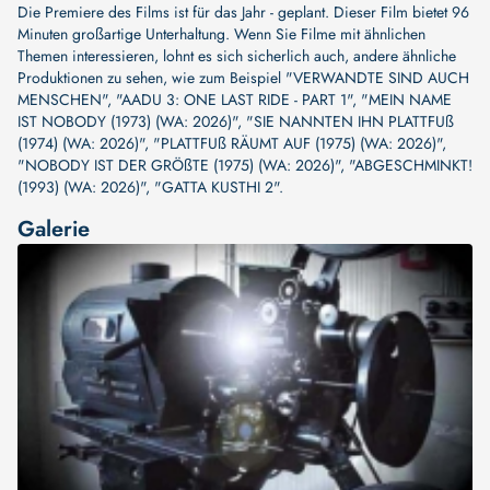
Die Premiere des Films ist für das Jahr - geplant. Dieser Film bietet 96
Minuten großartige Unterhaltung. Wenn Sie Filme mit ähnlichen
Themen interessieren, lohnt es sich sicherlich auch, andere ähnliche
Produktionen zu sehen, wie zum Beispiel
"VERWANDTE SIND AUCH
MENSCHEN"
,
"AADU 3: ONE LAST RIDE - PART 1"
,
"MEIN NAME
IST NOBODY (1973) (WA: 2026)"
,
"SIE NANNTEN IHN PLATTFUß
(1974) (WA: 2026)"
,
"PLATTFUß RÄUMT AUF (1975) (WA: 2026)"
,
"NOBODY IST DER GRÖßTE (1975) (WA: 2026)"
,
"ABGESCHMINKT!
(1993) (WA: 2026)"
,
"GATTA KUSTHI 2"
.
Galerie