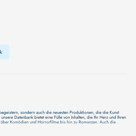
k
 begeistern, sondern auch die neuesten Produktionen, die die Kunst
sere Datenbank bietet eine Fülle von Inhalten, die Ihr Herz und Ihren
n über Komödien und Horrorfilme bis hin zu Romanzen. Auch die
s unsere Plattform mehr ist als nur ein Ort, an dem man beliebte
e von den Mainstream-Medien oft nicht gewürdigt werden. Aus diesem