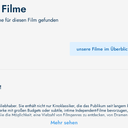
 Filme
me für diesen Film gefunden
unsere Filme im Überblic
!
ebhaber. Sie enthält nicht nur Kinoklassiker, die das Publikum seit langem
e mit großen Budgets oder subtile, intime Independent-Filme bevorzugen, un
e die Möglichkeit, eine Vielzahl von Filmgenres zu entdecken, von Drame
en Erzählungen bis hin zu Experimenten mit Form und Inhalt. Wir wollen, das
Mehr sehen
inaus bemühen wir uns, Meisterwerke des unabhängigen Kinos zu zeigen, di