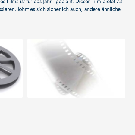
s Films ist für das Jahr - geplant. Dieser Film bietet 73
ieren, lohnt es sich sicherlich auch, andere ähnliche