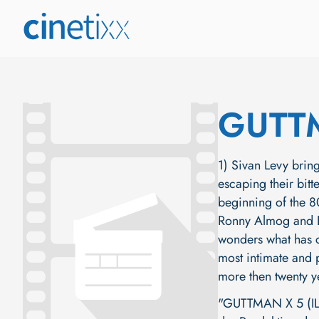
GUTT
1) Sivan Levy brin
escaping their bitt
beginning of the 8
Ronny Almog and Em
wonders what has ch
most intimate and 
more then twenty y
"GUTTMAN X 5 (IL, 