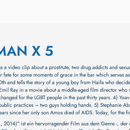
MAN X 5
gs a video clip about a prostitute, two drug addicts and sex
er fate for some moments of grace in the bar which serves as 
0th and tells the story of a young boy from Haifa who decide
il Ray in a movie about a middle-aged film director who s
anged for the LGBT people in the past thirty years. 4) Yoav Br
public practices – two guys holding hands. 5) Stephanie Ab
ears since her only son Amos died of AIDS. Today, for the fi
2014)" ist ein hervorragender Film aus dem Genre -, der d