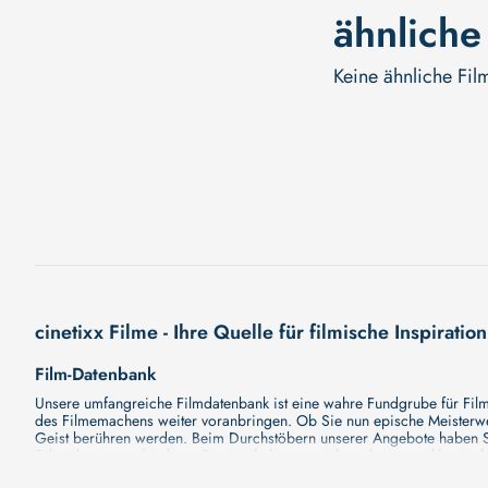
ähnliche
Keine ähnliche Fil
cinetixx Filme - Ihre Quelle für filmische Inspiration
Film-Datenbank
Unsere umfangreiche Filmdatenbank ist eine wahre Fundgrube für Filmli
des Filmemachens weiter voranbringen. Ob Sie nun epische Meisterwerk
Geist berühren werden. Beim Durchstöbern unserer Angebote haben Si
Erkundung verschiedener Regiestile kommt nicht zu kurz, von klassisch
Hollywood-Hits findet. Natürlich gibt es auch diese, aber darüber h