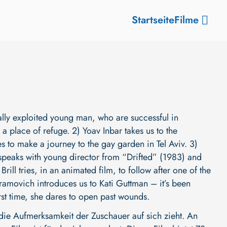
Startseite
Filme
ually exploited young man, who are successful in
a place of refuge. 2) Yoav Inbar takes us to the
s to make a journey to the gay garden in Tel Aviv. 3)
peaks with young director from “Drifted” (1983) and
ill tries, in an animated film, to follow after one of the
ramovich introduces us to Kati Guttman – it’s been
rst time, she dares to open past wounds.
ie Aufmerksamkeit der Zuschauer auf sich zieht. An