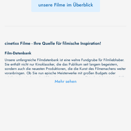
unsere Filme im Überblick
cinetixx Filme - Ihre Quelle für filmische Inspiration!
Film-Datenbank
Unsere umfangreiche Filmdatenbank ist eine wahre Fundgrube für Filmliebhaber.
Sie enthält nicht nur Kinoklassiker, die das Publikum seit langem begeistern,
sondern auch die neuesten Produktionen, die die Kunst des Filmemachens weiter
voranbringen. Ob Sie nun epische Meisterwerke mit großen Budgets oder
subtile, intime Independent-Filme bevorzugen, unsere Datenbank bietet eine Fülle
Mehr sehen
von Inhalten, die Ihr Herz und Ihren Geist berühren werden. Beim Durchstöbern
unserer Angebote haben Sie die Möglichkeit, eine Vielzahl von Filmgenres zu
entdecken, von Dramen über Komödien und Horrorfilme bis hin zu Romanzen.
Auch die Erkundung verschiedener Regiestile kommt nicht zu kurz, von
klassischen Erzählungen bis hin zu Experimenten mit Form und Inhalt. Wir
wollen, dass unsere Plattform mehr ist als nur ein Ort, an dem man beliebte
Hollywood-Hits findet. Natürlich gibt es auch diese, aber darüber hinaus
bemühen wir uns, Meisterwerke des unabhängigen Kinos zu zeigen, die von den
Mainstream-Medien oft nicht gewürdigt werden. Aus diesem Grund ist cinetixx
Filme ein Ort, der eine Fülle von Perspektiven und Möglichkeiten für alle
Filmliebhaber bietet. Wir laden Sie ein, unsere Datenbank zu erforschen, neue
Titel zu entdecken und versteckte Filmperlen zu entdecken. Lassen Sie die