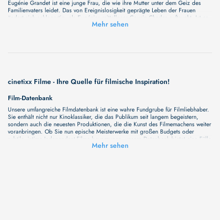
Eugénie Grandet ist eine junge Frau, die wie ihre Mutter unter dem Geiz des
Familienvaters leidet. Das von Ereignislosigkeit geprägte Leben der Frauen
ändert sich schlagartig, als Eugénies mittelloser Cousin Charles auftaucht. Ist er
Mehr sehen
der Weg zu Eugénies Freiheit?
cinetixx Filme - Ihre Quelle für filmische Inspiration!
Film-Datenbank
Unsere umfangreiche Filmdatenbank ist eine wahre Fundgrube für Filmliebhaber.
Sie enthält nicht nur Kinoklassiker, die das Publikum seit langem begeistern,
sondern auch die neuesten Produktionen, die die Kunst des Filmemachens weiter
voranbringen. Ob Sie nun epische Meisterwerke mit großen Budgets oder
subtile, intime Independent-Filme bevorzugen, unsere Datenbank bietet eine Fülle
Mehr sehen
von Inhalten, die Ihr Herz und Ihren Geist berühren werden. Beim Durchstöbern
unserer Angebote haben Sie die Möglichkeit, eine Vielzahl von Filmgenres zu
entdecken, von Dramen über Komödien und Horrorfilme bis hin zu Romanzen.
Auch die Erkundung verschiedener Regiestile kommt nicht zu kurz, von
klassischen Erzählungen bis hin zu Experimenten mit Form und Inhalt. Wir
wollen, dass unsere Plattform mehr ist als nur ein Ort, an dem man beliebte
Hollywood-Hits findet. Natürlich gibt es auch diese, aber darüber hinaus
bemühen wir uns, Meisterwerke des unabhängigen Kinos zu zeigen, die von den
Mainstream-Medien oft nicht gewürdigt werden. Aus diesem Grund ist cinetixx
Filme ein Ort, der eine Fülle von Perspektiven und Möglichkeiten für alle
Filmliebhaber bietet. Wir laden Sie ein, unsere Datenbank zu erforschen, neue