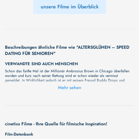
unsere Filme im Überblick
Beschreibungen ähnliche Filme wie "ALTERSGLÜHEN – SPEED
DATING FÜR SENIOREN"
VERWANDTE SIND AUCH MENSCHEN
Schon das fünfte Mal ist der Millionär Ambrosius Brown in Chicago überfallen
worden und kurz nach seiner Rettung wird er schon wieder als vermisst
gemeldet. In Wirklichkeit jedoch ist er mit seinem Freund Buddy Drops und
seinem Diener Washington unterwegs nach Europa. Nach zwanzig Jahren
Mehr sehen
Amerika will er nun seinen Lebensabend auf seinem Schloss in Mecklenburg
verbringen. Da meldet die Presse den Fund einer Planke seiner Yacht „Star of
Chicago“. Die Nachricht vom traurigen Ende des Millionärs löst eine wilde Jagd
nach dem Erbe aus…
AADU 3: ONE LAST RIDE - PART 1
Unser neuer Film "AADU 3: ONE LAST RIDE - PART 1" wird Sie bald mit seiner
großartigen Geschichte überraschen. Wir haben noch keine vollständige
cinetixx Filme - Ihre Quelle für filmische Inspiration!
Beschreibung, aber wir können Ihnen versprechen, dass sie bald erscheinen
wird. Eine fesselnde Handlung, ungewöhnliche Charaktere und unerforschte
Film-Datenbank
Geheimnisse erwarten Sie in unserem Film. Bleiben Sie dran für etwas