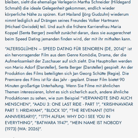
bleiben, sieht die ehemalige Verlegerin Martha Schneider (Hildegard
Schmahl) die ideale Gelegenheit gekommen, endlich wieder
körperliche Nähe zu spüren. Kurt Mailand (Jörg Gudzuhn) wiederum
nimmt lediglich auf Drängen seines Freundes Volker Hartmann
(Michael Gwisdek) teil. Und auch die frühere Karrierefrau Maria
Koppel (Senta Berger) zweifelt zunächst daran, dass sie ausgerechnet
beim Speed Dating jemanden finden wird, der mit ihr mithalten kann.
"ALTERSGLÜHEN – SPEED DATING FÜR SENIOREN (DE, 2014)" ist
ein hervorragender Film aus dem Genre Komödie, Drama, der die
Aufmerksamkeit der Zuschauer auf sich zieht. Die Hauptrollen werden
von
Mario Adorf (Darsteller)
,
Senta Berger (Darsteller)
gespielt. An der
Produktion des Films beteiligten sich
Jan Georg Schütte (Regie)
. Die
Premiere des Films ist für das Jahr - geplant. Dieser Film bietet 90
Minuten großartige Unterhaltung. Wenn Sie Filme mit ähnlichen
Themen interessieren, lohnt es sich sicherlich auch, andere ähnliche
Produktionen zu sehen, wie zum Beispiel
"VERWANDTE SIND AUCH
MENSCHEN"
,
"AADU 3: ONE LAST RIDE - PART 1"
,
"KRISHNAVATAR
PART 1: HRIDAYAM"
,
"BLOCK 10"
,
"THE REVENANT (10TH
ANNIVERSARY)"
,
"17TH ALFILM: WHY DO I SEE YOU IN
EVERYTHING"
,
"BATWARA 1947"
,
"MEIN NAME IST NOBODY
(1973) (WA: 2026)"
.