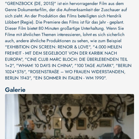
"GRENZBOCK (DE, 2015)" ist ein hervorragender Film aus dem
Genre Dokumentarfilm, der die Aufmerksamkeit der Zuschauer auf
sich zieht. An der Produktion des Films beteiligten sich
Hendrik
Löbbert (Regie)
. Die Premiere des Films ist für das Jahr - geplant.
Dieser Film bietet 80 Minuten großartige Unterhaltung. Wenn Sie
Filme mit ähnlichen Themen interessieren, lohnt es sich sicherlich
auch, andere ähnliche Produktionen zu sehen, wie zum Beispiel
"EXHIBITION ON SCREEN: RENOIR & LOVE"
,
"4.000 MEILEN
FREIHEIT - MIT DEM SEGELBOOT VON DER KARIBIK NACH
EUROPA"
,
"CINE CLUB MARC BLOCH: DIE ÜBERLEBENDEN TEIL
1+2"
,
"WHAM! 10 DAYS IN CHINA"
,
"100 TAGE AUTARK"
,
"BERLIN
1024*576"
,
"ROSENSTRAßE – WO FRAUEN WIDERSTANDEN,
BERLIN 1943"
,
"EIN SOMMER IN ITALIEN - WM 1990"
.
Galerie