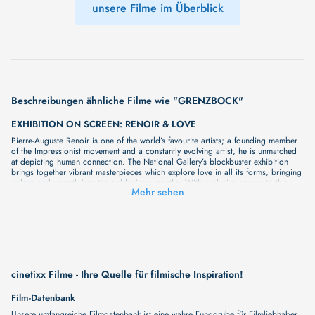
unsere Filme im Überblick
Beschreibungen ähnliche Filme wie "GRENZBOCK"
EXHIBITION ON SCREEN: RENOIR & LOVE
Pierre-Auguste Renoir is one of the world’s favourite artists; a founding member
of the Impressionist movement and a constantly evolving artist, he is unmatched
at depicting human connection. The National Gallery’s blockbuster exhibition
brings together vibrant masterpieces which explore love in all its forms, bringing
colour and warmth into the cold winter months. With exclusive access to this
Mehr sehen
exciting new show, Exhibition on Screen will bring these world class works to
cinema audiences, with close examination of the art and leading experts
exploring the immense skill and influence of this master of colour and
connection. Be transported back to a Parisian summer of love through the eyes
of a true visionary. An unmissable opportunity to fall in love with Renoir this
winter.
4.000 MEILEN FREIHEIT - MIT DEM SEGELBOOT VON DER KARIBIK
NACH EUROPA
cinetixx Filme - Ihre Quelle für filmische Inspiration!
Eine Segelreise über den Nordatlantik – ein Abenteuer, das Körper, Geist und
Seele herausfordert. Eike, ein erfahrener Kajakfahrer und Abenteurer, wagt sich
Film-Datenbank
zum ersten Mal auf hohe See. Gemeinsam mit einer Crew von Segelfreunden tritt
Unsere umfangreiche Filmdatenbank ist eine wahre Fundgrube für Filmliebhaber.