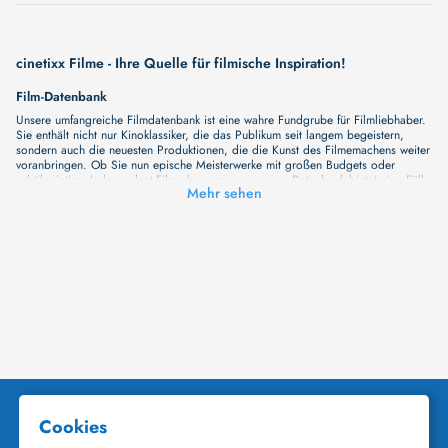
cinetixx Filme - Ihre Quelle für filmische Inspiration!
Film-Datenbank
Unsere umfangreiche Filmdatenbank ist eine wahre Fundgrube für Filmliebhaber.
Sie enthält nicht nur Kinoklassiker, die das Publikum seit langem begeistern,
sondern auch die neuesten Produktionen, die die Kunst des Filmemachens weiter
voranbringen. Ob Sie nun epische Meisterwerke mit großen Budgets oder
subtile, intime Independent-Filme bevorzugen, unsere Datenbank bietet eine Fülle
Mehr sehen
von Inhalten, die Ihr Herz und Ihren Geist berühren werden. Beim Durchstöbern
unserer Angebote haben Sie die Möglichkeit, eine Vielzahl von Filmgenres zu
entdecken, von Dramen über Komödien und Horrorfilme bis hin zu Romanzen.
Auch die Erkundung verschiedener Regiestile kommt nicht zu kurz, von
klassischen Erzählungen bis hin zu Experimenten mit Form und Inhalt. Wir
wollen, dass unsere Plattform mehr ist als nur ein Ort, an dem man beliebte
Hollywood-Hits findet. Natürlich gibt es auch diese, aber darüber hinaus
bemühen wir uns, Meisterwerke des unabhängigen Kinos zu zeigen, die von den
Mainstream-Medien oft nicht gewürdigt werden. Aus diesem Grund ist cinetixx
Filme ein Ort, der eine Fülle von Perspektiven und Möglichkeiten für alle
Filmliebhaber bietet. Wir laden Sie ein, unsere Datenbank zu erforschen, neue
Titel zu entdecken und versteckte Filmperlen zu entdecken. Lassen Sie die
Kinematographie zu einer noch faszinierenderen Welt werden, die Sie erkunden
können!
Schauspieler-Datenbank
Schauspieler sind das Herz und die Seele eines Films. Bei cinetixx Filme laden