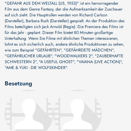
"GEFAHR AUS DEM WELTALL (US, 1953)" ist ein hervorragender
Film aus dem Genre Fantasy, der die Aufmerksamkeit der Zuschauer
auf sich zieht. Die Hauptrollen werden von
Richard Carlson
(Darsteller)
,
Barbara Rush (Darsteller)
gespielt. An der Produktion des
Films beteiligten sich
Jack Arnold (Regie)
. Die Premiere des Films ist
für das Jahr - geplant. Dieser Film bietet 80 Minuten großartige
Unterhaltung. Wenn Sie Filme mit ähnlichen Themen interessieren,
lohnt es sich sicherlich auch, andere ähnliche Produktionen zu sehen,
wie zum Beispiel
"GEFÄHRTEN"
,
"GEFÄHRDETE MÄDCHEN"
,
"GEFÄHRLICHER URLAUB"
,
"WOODWALKERS 2"
,
"ZAUBERHAFTE
SCHWESTERN 2"
,
"A USEFUL GHOST"
,
"VAIANA (LIVE ACTION)"
,
"AME & YUKI - DIE WOLFSKINDER"
.
Besetzung