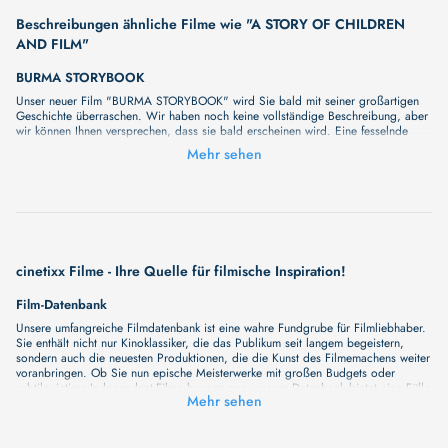
Beschreibungen ähnliche Filme wie "A STORY OF CHILDREN
AND FILM"
BURMA STORYBOOK
Unser neuer Film "BURMA STORYBOOK" wird Sie bald mit seiner großartigen
Geschichte überraschen. Wir haben noch keine vollständige Beschreibung, aber
wir können Ihnen versprechen, dass sie bald erscheinen wird. Eine fesselnde
Handlung, ungewöhnliche Charaktere und unerforschte Geheimnisse erwarten Sie
Mehr sehen
in unserem Film. Bleiben Sie dran für etwas Besonderes - wir werden jede Minute
mehr Details enthüllen!
cinetixx Filme - Ihre Quelle für filmische Inspiration!
Film-Datenbank
Unsere umfangreiche Filmdatenbank ist eine wahre Fundgrube für Filmliebhaber.
Sie enthält nicht nur Kinoklassiker, die das Publikum seit langem begeistern,
sondern auch die neuesten Produktionen, die die Kunst des Filmemachens weiter
voranbringen. Ob Sie nun epische Meisterwerke mit großen Budgets oder
subtile, intime Independent-Filme bevorzugen, unsere Datenbank bietet eine Fülle
Mehr sehen
von Inhalten, die Ihr Herz und Ihren Geist berühren werden. Beim Durchstöbern
unserer Angebote haben Sie die Möglichkeit, eine Vielzahl von Filmgenres zu
entdecken, von Dramen über Komödien und Horrorfilme bis hin zu Romanzen.
Auch die Erkundung verschiedener Regiestile kommt nicht zu kurz, von