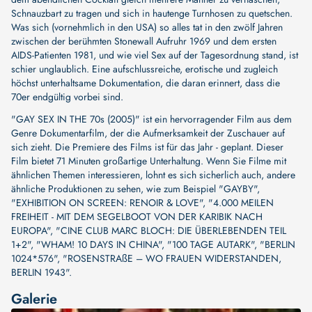
Schnauzbart zu tragen und sich in hautenge Turnhosen zu quetschen.
Was sich (vornehmlich in den USA) so alles tat in den zwölf Jahren
zwischen der berühmten Stonewall Aufruhr 1969 und dem ersten
AIDS-Patienten 1981, und wie viel Sex auf der Tagesordnung stand, ist
schier unglaublich. Eine aufschlussreiche, erotische und zugleich
höchst unterhaltsame Dokumentation, die daran erinnert, dass die
70er endgültig vorbei sind.
"GAY SEX IN THE 70s (2005)" ist ein hervorragender Film aus dem
Genre Dokumentarfilm, der die Aufmerksamkeit der Zuschauer auf
sich zieht. Die Premiere des Films ist für das Jahr - geplant. Dieser
Film bietet 71 Minuten großartige Unterhaltung. Wenn Sie Filme mit
ähnlichen Themen interessieren, lohnt es sich sicherlich auch, andere
ähnliche Produktionen zu sehen, wie zum Beispiel
"GAYBY"
,
"EXHIBITION ON SCREEN: RENOIR & LOVE"
,
"4.000 MEILEN
FREIHEIT - MIT DEM SEGELBOOT VON DER KARIBIK NACH
EUROPA"
,
"CINE CLUB MARC BLOCH: DIE ÜBERLEBENDEN TEIL
1+2"
,
"WHAM! 10 DAYS IN CHINA"
,
"100 TAGE AUTARK"
,
"BERLIN
1024*576"
,
"ROSENSTRAßE – WO FRAUEN WIDERSTANDEN,
BERLIN 1943"
.
Galerie