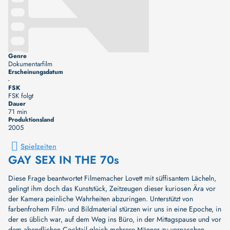
Genre
Dokumentarfilm
Erscheinungsdatum
-
FSK
FSK folgt
Dauer
71 min
Produktionsland
2005
Spielzeiten
GAY SEX IN THE 70s
Diese Frage beantwortet Filmemacher Lovett mit süffisantem Lächeln,
gelingt ihm doch das Kunststück, Zeitzeugen dieser kuriosen Ära vor
der Kamera peinliche Wahrheiten abzuringen. Unterstützt von
farbenfrohem Film- und Bildmaterial stürzen wir uns in eine Epoche, in
der es üblich war, auf dem Weg ins Büro, in der Mittagspause und vor
dem abendlichen Cocktail gleich mehrere Männer zu vernaschen,