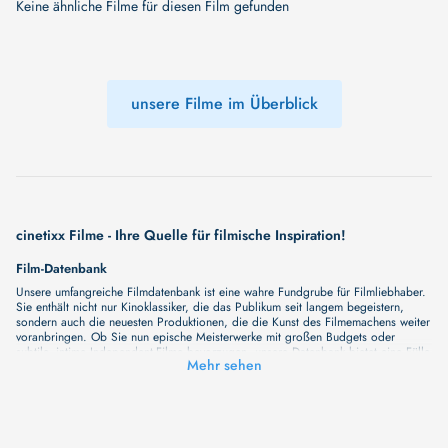
Keine ähnliche Filme für diesen Film gefunden
unsere Filme im Überblick
cinetixx Filme - Ihre Quelle für filmische Inspiration!
Film-Datenbank
Unsere umfangreiche Filmdatenbank ist eine wahre Fundgrube für Filmliebhaber.
Sie enthält nicht nur Kinoklassiker, die das Publikum seit langem begeistern,
sondern auch die neuesten Produktionen, die die Kunst des Filmemachens weiter
voranbringen. Ob Sie nun epische Meisterwerke mit großen Budgets oder
subtile, intime Independent-Filme bevorzugen, unsere Datenbank bietet eine Fülle
Mehr sehen
von Inhalten, die Ihr Herz und Ihren Geist berühren werden. Beim Durchstöbern
unserer Angebote haben Sie die Möglichkeit, eine Vielzahl von Filmgenres zu
entdecken, von Dramen über Komödien und Horrorfilme bis hin zu Romanzen.
Auch die Erkundung verschiedener Regiestile kommt nicht zu kurz, von
klassischen Erzählungen bis hin zu Experimenten mit Form und Inhalt. Wir
wollen, dass unsere Plattform mehr ist als nur ein Ort, an dem man beliebte