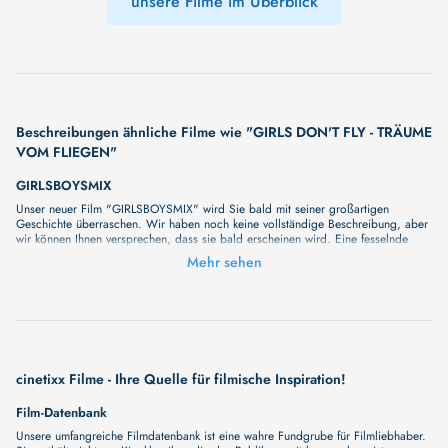
unsere Filme im Überblick
Beschreibungen ähnliche Filme wie "GIRLS DON'T FLY - TRÄUME
VOM FLIEGEN"
GIRLSBOYSMIX
Unser neuer Film "GIRLSBOYSMIX" wird Sie bald mit seiner großartigen
Geschichte überraschen. Wir haben noch keine vollständige Beschreibung, aber
wir können Ihnen versprechen, dass sie bald erscheinen wird. Eine fesselnde
Handlung, ungewöhnliche Charaktere und unerforschte Geheimnisse erwarten Sie
Mehr sehen
in unserem Film. Bleiben Sie dran für etwas Besonderes - wir werden jede Minute
mehr Details enthüllen!
GIRLPILE
Unser neuer Film "GIRLPILE" wird Sie bald mit seiner großartigen Geschichte
überraschen. Wir haben noch keine vollständige Beschreibung, aber wir können
Ihnen versprechen, dass sie bald erscheinen wird. Eine fesselnde Handlung,
ungewöhnliche Charaktere und unerforschte Geheimnisse erwarten Sie in
cinetixx Filme - Ihre Quelle für filmische Inspiration!
unserem Film. Bleiben Sie dran für etwas Besonderes - wir werden jede Minute
mehr Details enthüllen!
Film-Datenbank
PHAT GIRLZ
Unsere umfangreiche Filmdatenbank ist eine wahre Fundgrube für Filmliebhaber.
Jazmin Biltmore ist eine aufstrebende Modedesignerin. Sie ist smart, nicht auf