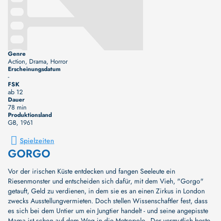
Genre
Action, Drama, Horror
Erscheinungsdatum
-
FSK
ab 12
Dauer
78 min
Produktionsland
GB
, 1961
Spielzeiten
GORGO
Vor der irischen Küste entdecken und fangen Seeleute ein
Riesenmonster und entscheiden sich dafür, mit dem Vieh, "Gorgo"
getauft, Geld zu verdienen, in dem sie es an einen Zirkus in London
zwecks Ausstellungvermieten. Doch stellen Wissenschaftler fest, dass
es sich bei dem Untier um ein Jungtier handelt - und seine angepisste
Mama ist schon auf dem Weg in die Metropole...Der vermutlich beste