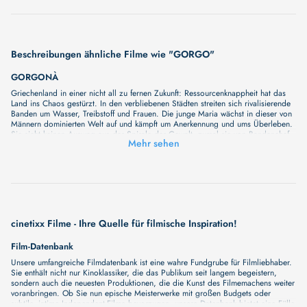
Beschreibungen ähnliche Filme wie "GORGO"
GORGONÀ
Griechenland in einer nicht all zu fernen Zukunft: Ressourcenknappheit hat das
Land ins Chaos gestürzt. In den verbliebenen Städten streiten sich rivalisierende
Banden um Wasser, Treibstoff und Frauen. Die junge Maria wächst in dieser von
Männern dominierten Welt auf und kämpft um Anerkennung und ums Überleben.
Sie sieht keinen Ausweg aus der Spirale der Gewalt, zumal sie von Bandenchef
Mehr sehen
Nikos gegen den Willen seiner Handlanger zu seiner Nachfolgerin auserkoren
wurde. Als die mysteriöse Sängerin Eleni in Marias Leben tritt, eröffnet sich ihr
eine Alternative: Gemeinsam mit Eleni stellt sie sich dem patriarchalen System
entgegen und versucht, sich im Namen aller Unterdrückten eine bessere Welt zu
erstreiten.
GORGONE
Unser neuer Film "GORGONE" wird Sie bald mit seiner großartigen Geschichte
überraschen. Wir haben noch keine vollständige Beschreibung, aber wir können
cinetixx Filme - Ihre Quelle für filmische Inspiration!
Ihnen versprechen, dass sie bald erscheinen wird. Eine fesselnde Handlung,
ungewöhnliche Charaktere und unerforschte Geheimnisse erwarten Sie in
Film-Datenbank
unserem Film. Bleiben Sie dran für etwas Besonderes - wir werden jede Minute
Unsere umfangreiche Filmdatenbank ist eine wahre Fundgrube für Filmliebhaber.
mehr Details enthüllen!
Sie enthält nicht nur Kinoklassiker, die das Publikum seit langem begeistern,
AVENGERS: SECRET WARS
sondern auch die neuesten Produktionen, die die Kunst des Filmemachens weiter
Unser neuer Film "AVENGERS: SECRET WARS" wird Sie bald mit seiner
voranbringen. Ob Sie nun epische Meisterwerke mit großen Budgets oder
großartigen Geschichte überraschen. Wir haben noch keine vollständige
subtile, intime Independent-Filme bevorzugen, unsere Datenbank bietet eine Fülle