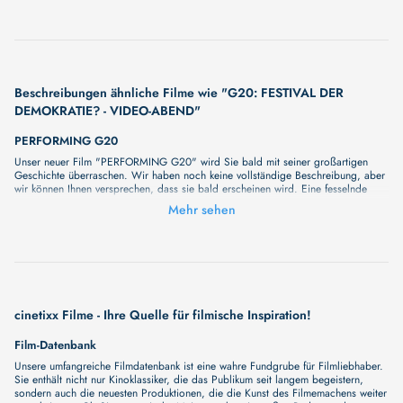
Beschreibungen ähnliche Filme wie "G20: FESTIVAL DER
DEMOKRATIE? - VIDEO-ABEND"
PERFORMING G20
Unser neuer Film "PERFORMING G20" wird Sie bald mit seiner großartigen
Geschichte überraschen. Wir haben noch keine vollständige Beschreibung, aber
wir können Ihnen versprechen, dass sie bald erscheinen wird. Eine fesselnde
Handlung, ungewöhnliche Charaktere und unerforschte Geheimnisse erwarten Sie
Mehr sehen
in unserem Film. Bleiben Sie dran für etwas Besonderes - wir werden jede Minute
mehr Details enthüllen!
DER GIPFEL - PERFOMING G20
Unser neuer Film "DER GIPFEL - PERFOMING G20" wird Sie bald mit seiner
großartigen Geschichte überraschen. Wir haben noch keine vollständige
Beschreibung, aber wir können Ihnen versprechen, dass sie bald erscheinen
wird. Eine fesselnde Handlung, ungewöhnliche Charaktere und unerforschte
cinetixx Filme - Ihre Quelle für filmische Inspiration!
Geheimnisse erwarten Sie in unserem Film. Bleiben Sie dran für etwas
Besonderes - wir werden jede Minute mehr Details enthüllen!
Film-Datenbank
Unsere umfangreiche Filmdatenbank ist eine wahre Fundgrube für Filmliebhaber.
Sie enthält nicht nur Kinoklassiker, die das Publikum seit langem begeistern,
sondern auch die neuesten Produktionen, die die Kunst des Filmemachens weiter