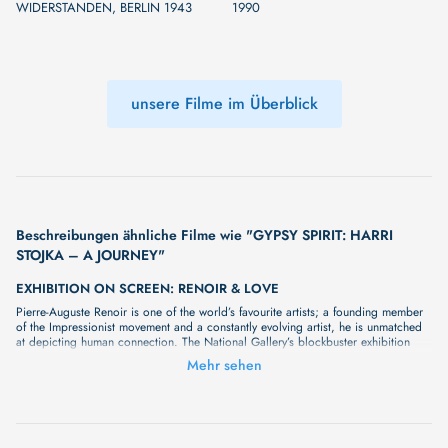
WIDERSTANDEN, BERLIN 1943
1990
unsere Filme im Überblick
Beschreibungen ähnliche Filme wie "GYPSY SPIRIT: HARRI
STOJKA – A JOURNEY"
EXHIBITION ON SCREEN: RENOIR & LOVE
Pierre-Auguste Renoir is one of the world’s favourite artists; a founding member
of the Impressionist movement and a constantly evolving artist, he is unmatched
at depicting human connection. The National Gallery’s blockbuster exhibition
brings together vibrant masterpieces which explore love in all its forms, bringing
Mehr sehen
colour and warmth into the cold winter months. With exclusive access to this
exciting new show, Exhibition on Screen will bring these world class works to
cinema audiences, with close examination of the art and leading experts
exploring the immense skill and influence of this master of colour and
connection. Be transported back to a Parisian summer of love through the eyes
of a true visionary. An unmissable opportunity to fall in love with Renoir this