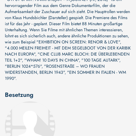
hervorragender Film aus dem Genre Dokumentarfilm, der die
Aufmerksamkeit der Zuschauer auf sich zieht. Die Hauptrollen werden
von
Klaus Hundsbichler (Darsteller)
gespielt. Die Premiere des Films
ist für das Jahr - geplant. Dieser Film bietet 88 Minuten großartige
Unterhaltung. Wenn Sie Filme mit ähnlichen Themen interessieren,
lohnt es sich sicherlich auch, andere ähnliche Produktionen zu sehen,
wie zum Beispiel
"EXHIBITION ON SCREEN: RENOIR & LOVE"
,
"4.000 MEILEN FREIHEIT - MIT DEM SEGELBOOT VON DER KARIBIK
NACH EUROPA"
,
"CINE CLUB MARC BLOCH: DIE ÜBERLEBENDEN
TEIL 1+2"
,
"WHAM! 10 DAYS IN CHINA"
,
"100 TAGE AUTARK"
,
"BERLIN 1024*576"
,
"ROSENSTRAßE – WO FRAUEN
WIDERSTANDEN, BERLIN 1943"
,
"EIN SOMMER IN ITALIEN - WM
1990"
.
Besetzung