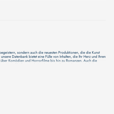
f Preise vergeben. Die Gewinner werden hier noch einmal gezeigt.
 begeistern, sondern auch die neuesten Produktionen, die die Kunst
sere Datenbank bietet eine Fülle von Inhalten, die Ihr Herz und Ihren
n über Komödien und Horrorfilme bis hin zu Romanzen. Auch die
s unsere Plattform mehr ist als nur ein Ort, an dem man beliebte
e von den Mainstream-Medien oft nicht gewürdigt werden. Aus diesem
ank zu erforschen, neue Titel zu entdecken und versteckte Filmperlen zu
ecken. Bei uns finden Sie heraus, in welchen Filmen sie mitgewirkt
n - unsere Datenbank der Schauspieler ist umfangreich und wird
Vergnügen hatten, zusammenzuarbeiten und in welchen Produktionen sie
unsere Schauspieler-Datenbank bietet Ihnen einen umfassenden Einblick
ss wir regelmäßig neue Informationen über Filme und Schauspieler
 noch faszinierenderen Erlebnis macht. Wir laden Sie ein, unsere