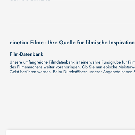
In fünf Wettbewerbsprogrammen zeigt das cellu l’art 25 Kurzfilme aus
cinetixx Filme - Ihre Quelle für filmische Inspiration
Film-Datenbank
Unsere umfangreiche Filmdatenbank ist eine wahre Fundgrube für Filmli
des Filmemachens weiter voranbringen. Ob Sie nun epische Meisterwerk
Geist berühren werden. Beim Durchstöbern unserer Angebote haben Si
Erkundung verschiedener Regiestile kommt nicht zu kurz, von klassisch
Hollywood-Hits findet. Natürlich gibt es auch diese, aber darüber h
Grund ist cinetixx Filme ein Ort, der eine Fülle von Perspektiven und M
entdecken. Lassen Sie die Kinematographie zu einer noch faszinieren
Schauspieler-Datenbank
Schauspieler sind das Herz und die Seele eines Films. Bei cinetixx Fil
haben, mit wem sie gearbeitet haben und welche Rollen sie gespielt h
ständig aktualisiert. Mit unserer Ressource können Sie die Filmograf
ihre denkwürdigen Auftritte hatten. Ganz gleich, ob Sie sich für gro
in ihre Karriere und ihre Arbeit. cinetixx Filme achtet darauf, dass 
hinzufügen. Mit uns können Sie Ihr Wissen über Ihre Lieblingskünstler