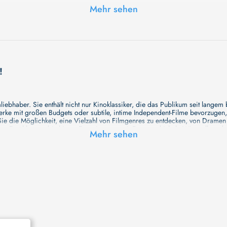
Mehr sehen
 15 Ländern. Fachjury, Jugendjury und das Publikum werden unter ihnen fün
!
ebhaber. Sie enthält nicht nur Kinoklassiker, die das Publikum seit langem
e mit großen Budgets oder subtile, intime Independent-Filme bevorzugen, un
e die Möglichkeit, eine Vielzahl von Filmgenres zu entdecken, von Drame
en Erzählungen bis hin zu Experimenten mit Form und Inhalt. Wir wollen, das
Mehr sehen
inaus bemühen wir uns, Meisterwerke des unabhängigen Kinos zu zeigen, di
öglichkeiten für alle Filmliebhaber bietet. Wir laden Sie ein, unsere Datenb
deren Welt werden, die Sie erkunden können!
me laden wir Sie dazu ein, Informationen über Ihre Lieblingskünstler zu entd
aben. Von den größten Stars der Welt bis hin zu vielversprechenden Talente
ie Ihrer Lieblingsschauspieler erkunden und herausfinden, mit wem sie das 
ße Hollywood-Produktionen oder intimere, unabhängige Filme interessieren, 
unsere Datenbank nicht nur umfassend, sondern auch immer aktuell ist, so da
 und ihr filmisches Schaffen vertiefen, was das Ansehen von Filmen zu einem