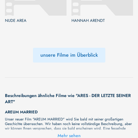
NUDE AREA
HANNAH ARENDT
unsere Filme im Überblick
Beschreibungen ähnliche Filme wie "ARES - DER LETZTE SEINER
ART"
AREUM MARRIED
Unser neuer Film "AREUM MARRIED" wird Sie bald mit seiner großartigen
Geschichte überraschen. Wir haben noch keine vollständige Beschreibung, aber
wir können Ihnen versprechen, dass sie bald erscheinen wird. Eine fesselnde
Handlung, ungewöhnliche Charaktere und unerforschte Geheimnisse erwarten Sie
Mehr sehen
in unserem Film. Bleiben Sie dran für etwas Besonderes - wir werden jede Minute