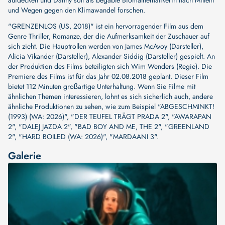
aufdecken und Danny soll als begabte Biomathematikerin nach Mitteln
und Wegen gegen den Klimawandel forschen.
"GRENZENLOS (US, 2018)" ist ein hervorragender Film aus dem
Genre Thriller, Romanze, der die Aufmerksamkeit der Zuschauer auf
sich zieht. Die Hauptrollen werden von
James McAvoy (Darsteller)
,
Alicia Vikander (Darsteller)
,
Alexander Siddig (Darsteller)
gespielt. An
der Produktion des Films beteiligten sich
Wim Wenders (Regie)
. Die
Premiere des Films ist für das Jahr 02.08.2018 geplant. Dieser Film
bietet 112 Minuten großartige Unterhaltung. Wenn Sie Filme mit
ähnlichen Themen interessieren, lohnt es sich sicherlich auch, andere
ähnliche Produktionen zu sehen, wie zum Beispiel
"ABGESCHMINKT!
(1993) (WA: 2026)"
,
"DER TEUFEL TRÄGT PRADA 2"
,
"AWARAPAN
2"
,
"DALEJ JAZDA 2"
,
"BAD BOY AND ME, THE 2"
,
"GREENLAND
2"
,
"HARD BOILED (WA: 2026)"
,
"MARDAANI 3"
.
Galerie