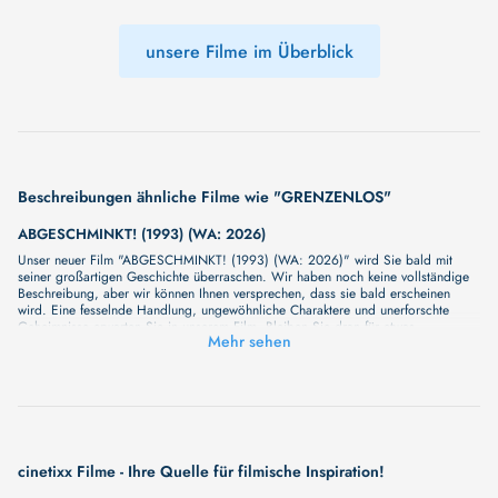
unsere Filme im Überblick
Beschreibungen ähnliche Filme wie "GRENZENLOS"
ABGESCHMINKT! (1993) (WA: 2026)
Unser neuer Film "ABGESCHMINKT! (1993) (WA: 2026)" wird Sie bald mit
seiner großartigen Geschichte überraschen. Wir haben noch keine vollständige
Beschreibung, aber wir können Ihnen versprechen, dass sie bald erscheinen
wird. Eine fesselnde Handlung, ungewöhnliche Charaktere und unerforschte
Geheimnisse erwarten Sie in unserem Film. Bleiben Sie dran für etwas
Mehr sehen
Besonderes - wir werden jede Minute mehr Details enthüllen!
DER TEUFEL TRÄGT PRADA 2
Um es mit Mirandas Worten zu sagen: „Reißen Sie sich zusammen“, denn es ist
wieder Zeit für High Heels, scharfe Zungen und große Mode-Momente auf der
großen Leinwand! Meryl Streep, Anne Hathaway, Emily Blunt und Stanley Tucci
kehren als Miranda, Andy, Emily und Nigel zu den Fashion-Hotspots von New
York City und in die eleganten Büros des Runway Magazins zurück.
AWARAPAN 2
cinetixx Filme - Ihre Quelle für filmische Inspiration!
Shivam kehrt in die Unterwelt zurück, wo sein Weg Erlösung, Liebe und Opfer