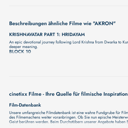
Beschreibungen ähnliche Filme wie "AKRON"
KRISHNAVATAR PART 1: HRIDAYAM
An epic devotional journey following Lord Krishna from Dwarka to Kuru
deeper meaning.
BLOCK 10
Unser neuer Film "BLOCK 10" wird Sie bald mit seiner großartigen Ge
fesselnde Handlung, ungewöhnliche Charaktere und unerforschte Gehei
THE REVENANT (10TH ANNIVERSARY)
The Revenant: Der Rückkehrer Re-Release Spektakulär in jeder Hins
RÜCKKEHRER von 2.-5. April noch einmal zurück auf die große Leinw
17TH ALFILM: WHY DO I SEE YOU IN EVERYTHING
cinetixx Filme - Ihre Quelle für filmische Inspiration
Gemeinsam blicken die beiden langjährigen Freunde Qusay und Nabil au
Geschichte des Widerstands gegen die politische Gewalt in ihrem Heim
BATWARA 1947
Film-Datenbank
Während der Teilung Indiens erleben Familien Chaos und Herzschmerz,
Unsere umfangreiche Filmdatenbank ist eine wahre Fundgrube für Filmli
einer von Angst geteilten Welt zu überleben.
des Filmemachens weiter voranbringen. Ob Sie nun epische Meisterwerk
IM REICH DER SINNE (1976) (WA: 2026)
Geist berühren werden. Beim Durchstöbern unserer Angebote haben Si
Erkundung verschiedener Regiestile kommt nicht zu kurz, von klassisch
Einen Gesetzlosen, gefangen im Verlangen, Nymphomanie, erotischen H