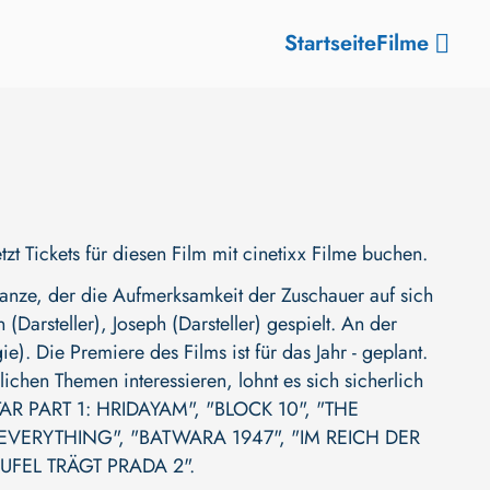
Startseite
Filme
 Tickets für diesen Film mit cinetixx Filme buchen.
ze, der die Aufmerksamkeit der Zuschauer auf sich
(Darsteller)
,
Joseph (Darsteller)
gespielt. An der
ie)
. Die Premiere des Films ist für das Jahr - geplant.
ichen Themen interessieren, lohnt es sich sicherlich
AR PART 1: HRIDAYAM"
,
"BLOCK 10"
,
"THE
 EVERYTHING"
,
"BATWARA 1947"
,
"IM REICH DER
EUFEL TRÄGT PRADA 2"
.