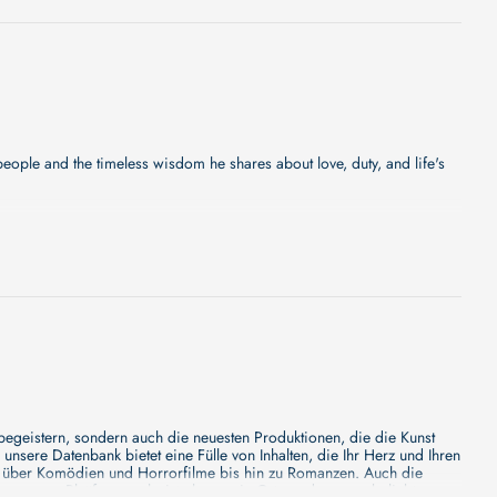
eople and the timeless wisdom he shares about love, duty, and life's
er wir können Ihnen versprechen, dass sie bald erscheinen wird. Eine
s - wir werden jede Minute mehr Details enthüllen!
ußergewöhnlich bildgewaltige Filmepos THE REVENANT:DER
 Die beiden Syrer leben mittlerweile in Berlin und teilen eine
sie auf Mut, Mitgefühl und Widerstandsfähigkeit angewiesen, um in
 begeistern, sondern auch die neuesten Produktionen, die die Kunst
sere Datenbank bietet eine Fülle von Inhalten, die Ihr Herz und Ihren
n über Komödien und Horrorfilme bis hin zu Romanzen. Auch die
s unsere Plattform mehr ist als nur ein Ort, an dem man beliebte
 klaustrophobisches Drama, ein erstickendes Werk über weibliche