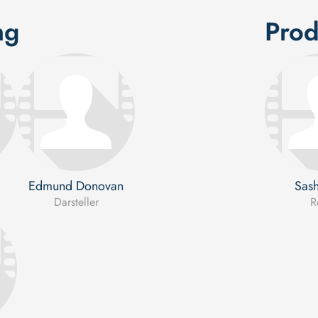
ng
Prod
Edmund Donovan
Sash
Darsteller
R