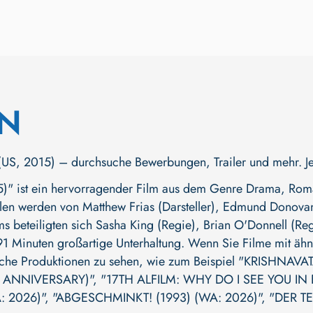
N
, 2015) – durchsuche Bewerbungen, Trailer und mehr. Jetzt
" ist ein hervorragender Film aus dem Genre Drama, Roman
llen werden von
Matthew Frias (Darsteller)
,
Edmund Donovan 
ms beteiligten sich
Sasha King (Regie)
,
Brian O'Donnell (Reg
 91 Minuten großartige Unterhaltung. Wenn Sie Filme mit ähnl
iche Produktionen zu sehen, wie zum Beispiel
"KRISHNAVAT
 ANNIVERSARY)"
,
"17TH ALFILM: WHY DO I SEE YOU IN
: 2026)"
,
"ABGESCHMINKT! (1993) (WA: 2026)"
,
"DER T