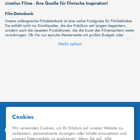
cinetixx Filme - Ihre Quelle für filmische Inspiration!
Film-Datenbank
Unsere umfangreiche Filmdatenbank ist eine wahre Fundgrube für Filmliebhaber.
Sie enthält nicht nur Kinoklassiker, die das Publikum seit langem begeistern,
sondern auch die neuesten Produktionen, die die Kunst des Filmemachens weiter
voranbringen. Ob Sie nun epische Meisterwerke mit großen Budgets oder
subtile, intime Independent-Filme bevorzugen, unsere Datenbank bietet eine Fülle
Mehr sehen
von Inhalten, die Ihr Herz und Ihren Geist berühren werden. Beim Durchstöbern
unserer Angebote haben Sie die Möglichkeit, eine Vielzahl von Filmgenres zu
entdecken, von Dramen über Komödien und Horrorfilme bis hin zu Romanzen.
Auch die Erkundung verschiedener Regiestile kommt nicht zu kurz, von
klassischen Erzählungen bis hin zu Experimenten mit Form und Inhalt. Wir
wollen, dass unsere Plattform mehr ist als nur ein Ort, an dem man beliebte
Hollywood-Hits findet. Natürlich gibt es auch diese, aber darüber hinaus
bemühen wir uns, Meisterwerke des unabhängigen Kinos zu zeigen, die von den
Mainstream-Medien oft nicht gewürdigt werden. Aus diesem Grund ist cinetixx
Filme ein Ort, der eine Fülle von Perspektiven und Möglichkeiten für alle
Filmliebhaber bietet. Wir laden Sie ein, unsere Datenbank zu erforschen, neue
Titel zu entdecken und versteckte Filmperlen zu entdecken. Lassen Sie die
Kinematographie zu einer noch faszinierenderen Welt werden, die Sie erkunden
können!
Schauspieler-Datenbank
Schauspieler sind das Herz und die Seele eines Films. Bei cinetixx Filme laden
wir Sie dazu ein, Informationen über Ihre Lieblingskünstler zu entdecken. Bei uns
finden Sie heraus, in welchen Filmen sie mitgewirkt haben, mit wem sie
gearbeitet haben und welche Rollen sie gespielt haben. Von den größten Stars