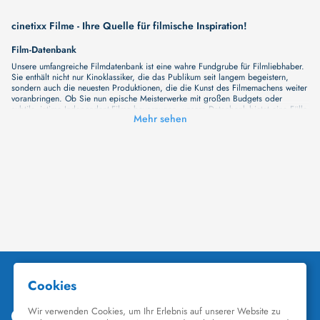
cinetixx Filme - Ihre Quelle für filmische Inspiration!
Film-Datenbank
Unsere umfangreiche Filmdatenbank ist eine wahre Fundgrube für Filmliebhaber.
Sie enthält nicht nur Kinoklassiker, die das Publikum seit langem begeistern,
sondern auch die neuesten Produktionen, die die Kunst des Filmemachens weiter
voranbringen. Ob Sie nun epische Meisterwerke mit großen Budgets oder
subtile, intime Independent-Filme bevorzugen, unsere Datenbank bietet eine Fülle
Mehr sehen
von Inhalten, die Ihr Herz und Ihren Geist berühren werden. Beim Durchstöbern
unserer Angebote haben Sie die Möglichkeit, eine Vielzahl von Filmgenres zu
entdecken, von Dramen über Komödien und Horrorfilme bis hin zu Romanzen.
Auch die Erkundung verschiedener Regiestile kommt nicht zu kurz, von
klassischen Erzählungen bis hin zu Experimenten mit Form und Inhalt. Wir
wollen, dass unsere Plattform mehr ist als nur ein Ort, an dem man beliebte
Hollywood-Hits findet. Natürlich gibt es auch diese, aber darüber hinaus
bemühen wir uns, Meisterwerke des unabhängigen Kinos zu zeigen, die von den
Mainstream-Medien oft nicht gewürdigt werden. Aus diesem Grund ist cinetixx
Filme ein Ort, der eine Fülle von Perspektiven und Möglichkeiten für alle
Filmliebhaber bietet. Wir laden Sie ein, unsere Datenbank zu erforschen, neue
Titel zu entdecken und versteckte Filmperlen zu entdecken. Lassen Sie die
Kinematographie zu einer noch faszinierenderen Welt werden, die Sie erkunden
können!
Schauspieler-Datenbank
Schauspieler sind das Herz und die Seele eines Films. Bei cinetixx Filme laden
wir Sie dazu ein, Informationen über Ihre Lieblingskünstler zu entdecken. Bei uns
finden Sie heraus, in welchen Filmen sie mitgewirkt haben, mit wem sie