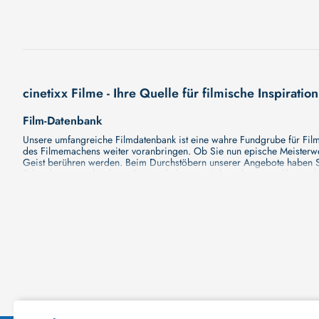
cinetixx Filme - Ihre Quelle für filmische Inspiration
Film-Datenbank
Unsere umfangreiche Filmdatenbank ist eine wahre Fundgrube für Filmli
des Filmemachens weiter voranbringen. Ob Sie nun epische Meisterwerk
Geist berühren werden. Beim Durchstöbern unserer Angebote haben Si
Erkundung verschiedener Regiestile kommt nicht zu kurz, von klassisch
Hollywood-Hits findet. Natürlich gibt es auch diese, aber darüber h
Grund ist cinetixx Filme ein Ort, der eine Fülle von Perspektiven und M
entdecken. Lassen Sie die Kinematographie zu einer noch faszinieren
Schauspieler-Datenbank
Schauspieler sind das Herz und die Seele eines Films. Bei cinetixx Fil
haben, mit wem sie gearbeitet haben und welche Rollen sie gespielt h
ständig aktualisiert. Mit unserer Ressource können Sie die Filmograf
ihre denkwürdigen Auftritte hatten. Ganz gleich, ob Sie sich für gro
in ihre Karriere und ihre Arbeit. cinetixx Filme achtet darauf, dass 
hinzufügen. Mit uns können Sie Ihr Wissen über Ihre Lieblingskünstler