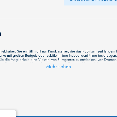
!
ebhaber. Sie enthält nicht nur Kinoklassiker, die das Publikum seit langem
e mit großen Budgets oder subtile, intime Independent-Filme bevorzugen, un
e die Möglichkeit, eine Vielzahl von Filmgenres zu entdecken, von Drame
en Erzählungen bis hin zu Experimenten mit Form und Inhalt. Wir wollen, das
Mehr sehen
inaus bemühen wir uns, Meisterwerke des unabhängigen Kinos zu zeigen, di
öglichkeiten für alle Filmliebhaber bietet. Wir laden Sie ein, unsere Datenb
deren Welt werden, die Sie erkunden können!
me laden wir Sie dazu ein, Informationen über Ihre Lieblingskünstler zu entd
aben. Von den größten Stars der Welt bis hin zu vielversprechenden Talente
ie Ihrer Lieblingsschauspieler erkunden und herausfinden, mit wem sie das 
ße Hollywood-Produktionen oder intimere, unabhängige Filme interessieren, 
unsere Datenbank nicht nur umfassend, sondern auch immer aktuell ist, so da
 und ihr filmisches Schaffen vertiefen, was das Ansehen von Filmen zu einem