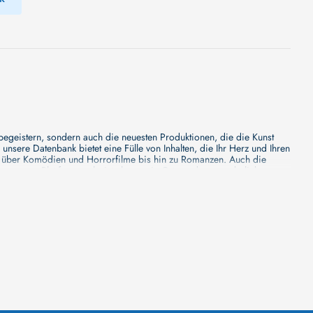
 begeistern, sondern auch die neuesten Produktionen, die die Kunst
sere Datenbank bietet eine Fülle von Inhalten, die Ihr Herz und Ihren
n über Komödien und Horrorfilme bis hin zu Romanzen. Auch die
s unsere Plattform mehr ist als nur ein Ort, an dem man beliebte
e von den Mainstream-Medien oft nicht gewürdigt werden. Aus diesem
ank zu erforschen, neue Titel zu entdecken und versteckte Filmperlen zu
ecken. Bei uns finden Sie heraus, in welchen Filmen sie mitgewirkt
n - unsere Datenbank der Schauspieler ist umfangreich und wird
Vergnügen hatten, zusammenzuarbeiten und in welchen Produktionen sie
unsere Schauspieler-Datenbank bietet Ihnen einen umfassenden Einblick
ss wir regelmäßig neue Informationen über Filme und Schauspieler
 noch faszinierenderen Erlebnis macht. Wir laden Sie ein, unsere