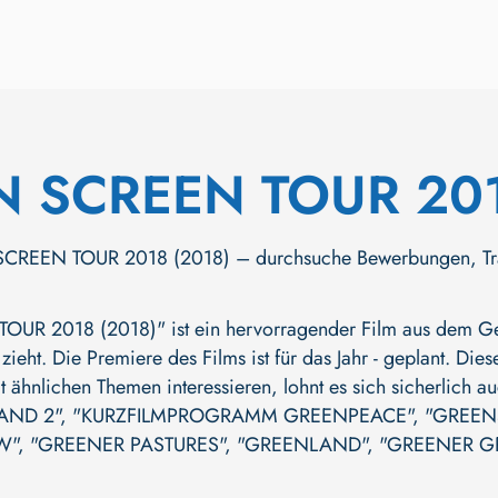
N SCREEN TOUR 20
REEN TOUR 2018 (2018) – durchsuche Bewerbungen, Trailer 
R 2018 (2018)" ist ein hervorragender Film aus dem Gen
zieht. Die Premiere des Films ist für das Jahr - geplant. Die
 ähnlichen Themen interessieren, lohnt es sich sicherlich 
AND 2"
,
"KURZFILMPROGRAMM GREENPEACE"
,
"GREEN
W"
,
"GREENER PASTURES"
,
"GREENLAND"
,
"GREENER G