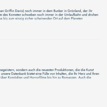
an Griffin Davis) noch immer in dem Bunker in Grönland, der ihr
gmente des Kometen schweben noch immer in der Umlaufbahn und drohen
opa bis zum einzig sicher scheinenden Ort auf dem Planeten
ständige Beschreibung, aber wir können Ihnen versprechen, dass
en Sie dran für etwas Besonderes - wir werden jede Minute mehr
 begeistern, sondern auch die neuesten Produktionen, die die Kunst
 seitdem er seine Rentenersparnisse verloren hat, und er gibt dem
sere Datenbank bietet eine Fülle von Inhalten, die Ihr Herz und Ihren
zukaufen und dort zu leben, bis er stirbt. Als er bemerkt, dass alle
n über Komödien und Horrorfilme bis hin zu Romanzen. Auch die
t, um es zu verkaufen, nicht es zu rauchen. Als Liebe, Cops und
s unsere Plattform mehr ist als nur ein Ort, an dem man beliebte
e von den Mainstream-Medien oft nicht gewürdigt werden. Aus diesem
ank zu erforschen, neue Titel zu entdecken und versteckte Filmperlen zu
och die Prognosen stimmen nicht – ein erstes Fragment des Kometen
rden kann, machen bereits die Runde, als Ingenieur John Garrity
Dale Floyd) zu einer Militärbasis zu begeben. Von dort aus sollen sie
 Familie im Chaos verzweifelnd fliehender Menschen und plündernden