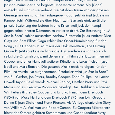
Jackson Maine, der eine begabte Unbekannte namens Ally (Gaga)
entdeckt und sich in sie verliebt. Sie hat ihren Traum von der grossen
Gesangskarriere schon fast aufgegeben, doch jetzt drängt Jack sie ins
Rampenlicht. Während sie über Nacht zum Star aufsteigt, gerät die
private Beziehung der beiden in eine Krise, weil Jack den Kampf
gegen seine inneren Dämonen zu verlieren droht. Zur Besetzung in „A
Star is Born“ zählen ausserdem Andrew Silverstein (alias Andrew Dice
Clay) und Sam Elliott. Gaga erhielt ihre Oscar-Nominierung für den
Song „Til It Happens to You“ aus der Dokumentation „The Hunting
Ground“. Jetzt spielt sie nicht nur die Ally, sondern sie schrieb auch
selbst die Originalsongs, mit denen sie im Film auftritt, zusammen mit
Cooper und einer Handvoll weiterer Künstler wie Lukas Nelson, Jason
Isbell und Mark Ronson. Die gesamte Musik entstand eigens für den
Film und wurde live aufgenommen. Produziert wird „A Star is Born“
von Bill Gerber, Jon Peters, Bradley Cooper, Todd Phillips und Lynette
Howell Taylor. Basil Iwanyk, Michael Rapino, Heather Parry und Ravi
Mehta sind als Executive Producers beteiligt. Das Drehbuch schrieben
Will Fetters & Bradley Cooper und Eric Roth nach dem Drehbuch
(1954) von Moss Hart und dem Drehbuch (1976) von John Gregory
Dunne & Joan Didion und Frank Pierson. Als Vorlage diente eine Story
von William A. Wellman und Robert Carson. Zu Coopers Mitarbeitern
hinter der Kamera gehören Kameramann und Oscar-Kandidat Matty