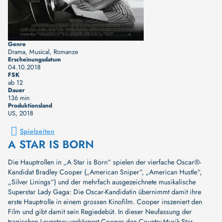
Genre
Drama, Musical, Romanze
Erscheinungsdatum
04.10.2018
FSK
ab 12
Dauer
136 min
Produktionsland
US
, 2018
Spielzeiten
A STAR IS BORN
Die Hauptrollen in „A Star is Born“ spielen der vierfache Oscar®-
Kandidat Bradley Cooper („American Sniper“, „American Hustle“,
„Silver Linings“) und der mehrfach ausgezeichnete musikalische
Superstar Lady Gaga: Die Oscar-Kandidatin übernimmt damit ihre
erste Hauptrolle in einem grossen Kinofilm. Cooper inszeniert den
Film und gibt damit sein Regiedebüt. In dieser Neufassung der
tragischen Lovestory verkörpert Cooper den Country-Musik-Star