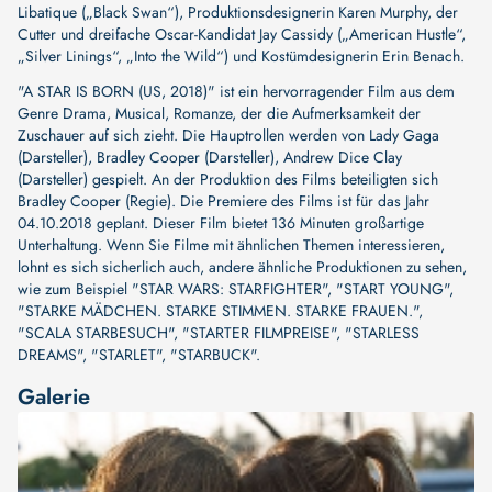
Libatique („Black Swan“), Produktionsdesignerin Karen Murphy, der
Cutter und dreifache Oscar-Kandidat Jay Cassidy („American Hustle“,
„Silver Linings“, „Into the Wild“) und Kostümdesignerin Erin Benach.
"A STAR IS BORN (US, 2018)" ist ein hervorragender Film aus dem
Genre Drama, Musical, Romanze, der die Aufmerksamkeit der
Zuschauer auf sich zieht. Die Hauptrollen werden von
Lady Gaga
(Darsteller)
,
Bradley Cooper (Darsteller)
,
Andrew Dice Clay
(Darsteller)
gespielt. An der Produktion des Films beteiligten sich
Bradley Cooper (Regie)
. Die Premiere des Films ist für das Jahr
04.10.2018 geplant. Dieser Film bietet 136 Minuten großartige
Unterhaltung. Wenn Sie Filme mit ähnlichen Themen interessieren,
lohnt es sich sicherlich auch, andere ähnliche Produktionen zu sehen,
wie zum Beispiel
"STAR WARS: STARFIGHTER"
,
"START YOUNG"
,
"STARKE MÄDCHEN. STARKE STIMMEN. STARKE FRAUEN."
,
"SCALA STARBESUCH"
,
"STARTER FILMPREISE"
,
"STARLESS
DREAMS"
,
"STARLET"
,
"STARBUCK"
.
Galerie