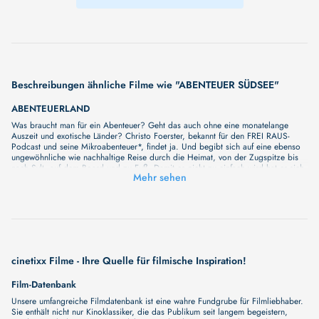
Beschreibungen ähnliche Filme wie "ABENTEUER SÜDSEE"
ABENTEUERLAND
Was braucht man für ein Abenteuer? Geht das auch ohne eine monatelange
Auszeit und exotische Länder? Christo Foerster, bekannt für den FREI RAUS-
Podcast und seine Mikroabenteuer*, findet ja. Und begibt sich auf eine ebenso
ungewöhnliche wie nachhaltige Reise durch die Heimat, von der Zugspitze bis
nach Sylt, auf dem Board und zu Fuß. Damit es nicht zu einfach wird hat er sich
Mehr sehen
überlegt, alles Zubehör von Anfang bis Ende mitzunehmen und nur aus eigener
Kraft zu transportieren. So steht er dann zum Start seiner Reise mit Board samt
Paddeln am Gipfelkreuz der Zugspitze… Nach einem mühsamen Abstieg
entdeckt er tagsüber, wie schön Deutschland mit seinen vielseitigen
Flusslandschaften ist, nachts schläft er in der Hängematte unter freiem Himmel.
Und kommt dabei nach 2 Monaten und 1.600 Kilometern nicht nur irgendwann
am nördlichsten Punkt des Landes, sondern vor allem auch im Augenblick an.
ABENTEUERLAND zeigt uns, dass das Abenteuer direkt vor unserer Haustür
cinetixx Filme - Ihre Quelle für filmische Inspiration!
wartet – wir müssen uns nur trauen und einfach mal mache
ABENTEUERREITERIN
Film-Datenbank
Der lange Ritt - Entlang der Rocky Mountains nach Alaska 10.000 km hat Sonja
Unsere umfangreiche Filmdatenbank ist eine wahre Fundgrube für Filmliebhaber.
Endlweber im Sattel zurückgelegt. Einem spontanen Impuls folgend gab sie ihre
Sie enthält nicht nur Kinoklassiker, die das Publikum seit langem begeistern,
Management-Karriere auf, um mit Pferden durch die USA, Kanada und Alaska zu