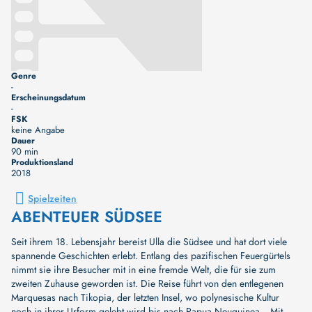
Genre
-
Erscheinungsdatum
-
FSK
keine Angabe
Dauer
90 min
Produktionsland
2018
Spielzeiten
ABENTEUER SÜDSEE
Seit ihrem 18. Lebensjahr bereist Ulla die Südsee und hat dort viele
spannende Geschichten erlebt. Entlang des pazifischen Feuergürtels
nimmt sie ihre Besucher mit in eine fremde Welt, die für sie zum
zweiten Zuhause geworden ist. Die Reise führt von den entlegenen
Marquesas nach Tikopia, der letzten Insel, wo polynesische Kultur
noch in ihrer Urform gelebt wird bis nach Papua Neuguinea. „Mit