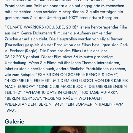
Prominente und Politiker, sondern auch auf engagierte Mitmenschen
mit unterschiedlichen sozialen Hintergründen. Sie alle verfolgen ein
gemeinsames Ziel: den Umstieg auf 100% erneuerbare Energien.
"CLIMATE WARRIORS (DE,US,BE, 2018)" ist ein hervorragender Film
aus dem Genre Dokumentarfilm, der die Aufmerksamkeit der
Zuschauer auf sich zieht. Die Hauptrollen werden von
Nigel Barber
(Darsteller)
gespielt. An der Produktion des Films beteiligten sich
Carl-
A. Fechner (Regie)
. Die Premiere des Films ist für das Jahr
06.12.2018 geplant. Dieser Film bietet 86 Minuten großartige
Unterhaltung. Wenn Sie Filme mit ähnlichen Themen interessieren,
lohnt es sich sicherlich auch, andere ähnliche Produktionen zu sehen,
wie zum Beispiel
"EXHIBITION ON SCREEN: RENOIR & LOVE"
,
"4.000 MEILEN FREIHEIT - MIT DEM SEGELBOOT VON DER KARIBIK
NACH EUROPA"
,
"CINE CLUB MARC BLOCH: DIE ÜBERLEBENDEN
TEIL 1+2"
,
"WHAM! 10 DAYS IN CHINA"
,
"100 TAGE AUTARK"
,
"BERLIN 1024*576"
,
"ROSENSTRAßE – WO FRAUEN
WIDERSTANDEN, BERLIN 1943"
,
"EIN SOMMER IN ITALIEN - WM
1990"
.
Galerie