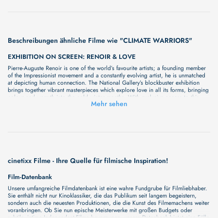
Beschreibungen ähnliche Filme wie "CLIMATE WARRIORS"
EXHIBITION ON SCREEN: RENOIR & LOVE
Pierre-Auguste Renoir is one of the world’s favourite artists; a founding member
of the Impressionist movement and a constantly evolving artist, he is unmatched
at depicting human connection. The National Gallery’s blockbuster exhibition
brings together vibrant masterpieces which explore love in all its forms, bringing
colour and warmth into the cold winter months. With exclusive access to this
Mehr sehen
exciting new show, Exhibition on Screen will bring these world class works to
cinema audiences, with close examination of the art and leading experts
exploring the immense skill and influence of this master of colour and
connection. Be transported back to a Parisian summer of love through the eyes
of a true visionary. An unmissable opportunity to fall in love with Renoir this
winter.
4.000 MEILEN FREIHEIT - MIT DEM SEGELBOOT VON DER KARIBIK
NACH EUROPA
cinetixx Filme - Ihre Quelle für filmische Inspiration!
Eine Segelreise über den Nordatlantik – ein Abenteuer, das Körper, Geist und
Seele herausfordert. Eike, ein erfahrener Kajakfahrer und Abenteurer, wagt sich
Film-Datenbank
zum ersten Mal auf hohe See. Gemeinsam mit einer Crew von Segelfreunden tritt
Unsere umfangreiche Filmdatenbank ist eine wahre Fundgrube für Filmliebhaber.
er die 7.500 Kilometer lange Überfahrt von der Karibik nach Europa an. Der
Sie enthält nicht nur Kinoklassiker, die das Publikum seit langem begeistern,
Film dokumentiert nicht nur die physische Reise, sondern auch die innere
sondern auch die neuesten Produktionen, die die Kunst des Filmemachens weiter
Transformation, die Eike durchlebt. Zwischen Seekrankheit, endlosen Wellen und
voranbringen. Ob Sie nun epische Meisterwerke mit großen Budgets oder
magischen Momenten unter Sternenhimmel wird das Segelboot zu einem
subtile, intime Independent-Filme bevorzugen, unsere Datenbank bietet eine Fülle