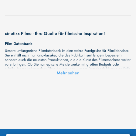
cinetixx Filme - Ihre Quelle für filmische Inspiration!
Film-Datenbank
Unsere umfangreiche Filmdatenbank ist eine wahre Fundgrube für Filmliebhaber.
Sie enthält nicht nur Kinoklassiker, die das Publikum seit langem begeistern,
sondern auch die neuesten Produktionen, die die Kunst des Filmemachens weiter
voranbringen. Ob Sie nun epische Meisterwerke mit großen Budgets oder
subtile, intime Independent-Filme bevorzugen, unsere Datenbank bietet eine Fülle
Mehr sehen
von Inhalten, die Ihr Herz und Ihren Geist berühren werden. Beim Durchstöbern
unserer Angebote haben Sie die Möglichkeit, eine Vielzahl von Filmgenres zu
entdecken, von Dramen über Komödien und Horrorfilme bis hin zu Romanzen.
Auch die Erkundung verschiedener Regiestile kommt nicht zu kurz, von
klassischen Erzählungen bis hin zu Experimenten mit Form und Inhalt. Wir
wollen, dass unsere Plattform mehr ist als nur ein Ort, an dem man beliebte
Hollywood-Hits findet. Natürlich gibt es auch diese, aber darüber hinaus
bemühen wir uns, Meisterwerke des unabhängigen Kinos zu zeigen, die von den
Mainstream-Medien oft nicht gewürdigt werden. Aus diesem Grund ist cinetixx
Filme ein Ort, der eine Fülle von Perspektiven und Möglichkeiten für alle
Filmliebhaber bietet. Wir laden Sie ein, unsere Datenbank zu erforschen, neue
Titel zu entdecken und versteckte Filmperlen zu entdecken. Lassen Sie die
Kinematographie zu einer noch faszinierenderen Welt werden, die Sie erkunden
können!